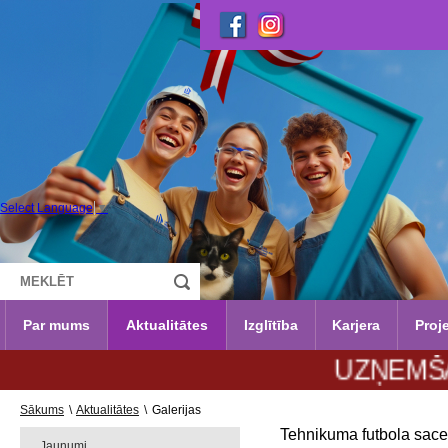
Select Language
▼
Par mums
Aktualitātes
Izglītība
Karjera
Proje
UZŅEMŠANA 202
Sākums
\
Aktualitātes
\
Galerijas
Tehnikuma futbola sac
Jaunumi