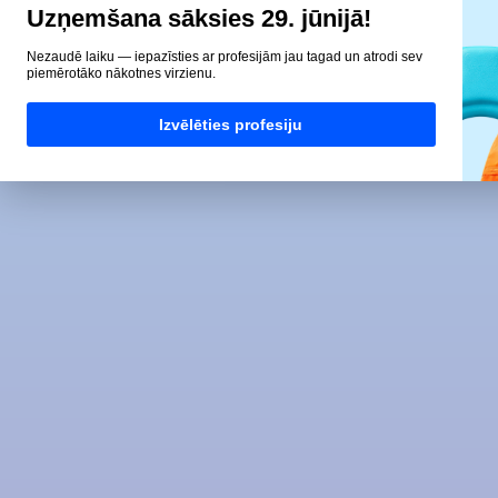
Uzņemšana sāksies 29. jūnijā!
Nezaudē laiku — iepazīsties ar profesijām jau tagad un atrodi sev
piemērotāko nākotnes virzienu.
Izvēlēties profesiju