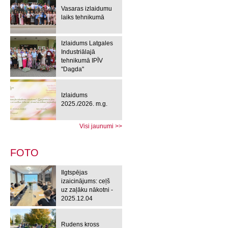
Vasaras izlaidumu
laiks tehnikumā
Izlaidums Latgales
Industriālajā
tehnikumā IPĪV
"Dagda"
Izlaidums
2025./2026. m.g.
Visi jaunumi >>
FOTO
Ilgtspējas
izaicinājums: ceļš
uz zaļāku nākotni -
2025.12.04
Rudens kross