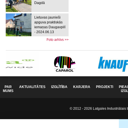
Dagdā
Lietuvas jaunieši
apguva praktiskās
iemaņas Daugavpilī
- 2024.06.13
Foto arhīvs >>
PAR
AKTUALITĀTES
IZGLĪTĪBA
KARJERA
PROJEKTI
PIEA
MUMS
IZG
© 2012 - 2026 Latgales Industriālais t