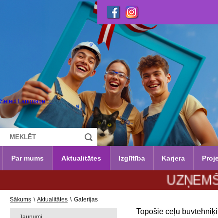
Select Language
▼
Par mums
Aktualitātes
Izglītība
Karjera
Proje
UZŅEMŠANA 20
Sākums
\
Aktualitātes
\
Galerijas
Topošie ceļu būvtehniķ
Jaunumi