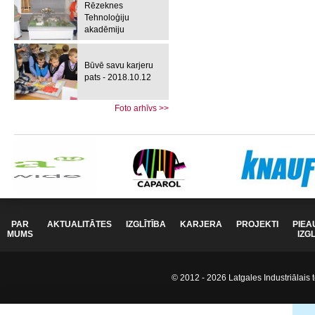
Rēzeknes
Tehnoloģiju
akadēmiju
Būvē savu karjeru
pats - 2018.10.12
Foto arhīvs >>
PAR
AKTUALITĀTES
IZGLĪTĪBA
KARJERA
PROJEKTI
PIEA
MUMS
IZG
© 2012 - 2026 Latgales Industriālais t