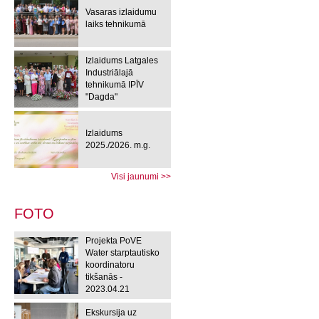
Vasaras izlaidumu
laiks tehnikumā
Izlaidums Latgales
Industriālajā
tehnikumā IPĪV
"Dagda"
Izlaidums
2025./2026. m.g.
Visi jaunumi >>
FOTO
Projekta PoVE
Water starptautisko
koordinatoru
tikšanās -
2023.04.21
Ekskursija uz