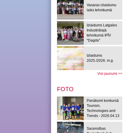
Vasaras izlaidumu
laiks tehnikumā
Izlaidums Latgales
Industriālajā
tehnikumā IPĪV
"Dagda"
Izlaidums
2025./2026. m.g.
Visi jaunumi >>
FOTO
Panākumi konkursā
Tourism,
Technologies and
Trends - 2026.04.13
Sacensības