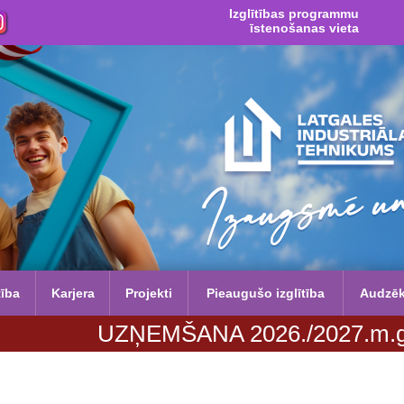
Izglītības programmu
īstenošanas vieta
tība
Karjera
Projekti
Pieaugušo izglītība
Audzē
UZŅEMŠANA 2026./2027.m.g. no 29. j