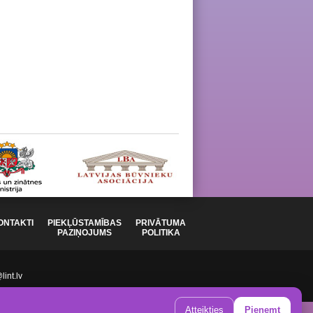
ONTAKTI
PIEKĻŪSTAMĪBAS
PRIVĀTUMA
PAZIŅOJUMS
POLITIKA
int.lv
Atteikties
Pieņemt