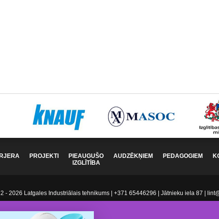
RJERA
PROJEKTI
PIEAUGUŠO
AUDZĒKŅIEM
PEDAGOGIEM
K
IZGLĪTĪBA
 - 2026 Latgales Industriālais tehnikums | +371 65446296 | Jātnieku iela 87 | lint@l