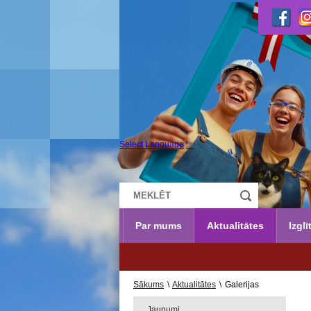
Select Language
▼
Par mums
Aktualitātes
Izglī
Sākums
\
Aktualitātes
\
Galerijas
Jaunumi