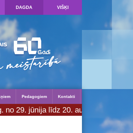
DAGDA
VIŠĶI
kņiem
Pedagogiem
Kontakti
ūnija līdz 20. augustam. Vairāk infor