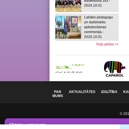
Basketbolā 3x3 -
2024.10.01
Labāko pedagogu
un darbinieku
apbalvošanas
ceremonija -
2020.10.01
Foto arhīvs >>
PAR
AKTUALITĀTES
IZGLĪTĪBA
KA
MUMS
© 2012
Sīkdatņu paziņojums