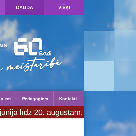
DAGDA
VIŠĶI
kņiem
Pedagogiem
Kontakti
Vairāk informācijas SPIED ŠEIT!