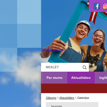
Select Language
▼
Par mums
Aktualitātes
Izglī
UZŅEMŠANA 2026./2027.
Sākums
\
Aktualitātes
\
Galerijas
Jaunumi