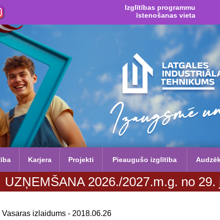
Izglītības programmu
īstenošanas vieta
tība
Karjera
Projekti
Pieaugušo izglītība
Audzē
m.g. no 29. jūnija līdz 20. augustam. 
Vasaras izlaidums - 2018.06.26