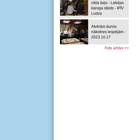
cikla daļu - Latvijas
karoga stāsts - IPĪV
Ludza
Atvērām durvis
nākotnes iespējām -
2023.10.17
Foto arhīvs >>