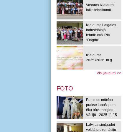
Vasaras izlaidumu
laiks tehnikumā
Izlaidums Latgales
Industriālajā
tehnikumā IPĪV
"Dagda"
Izlaidums
2025./2026. m.g.
Visi jaunumi >>
FOTO
Erasmus mācību
prakse topošajiem
ēku būvtehniķiem
Vācijā - 2025.11.15
Latvijas simtgadei
veltītā prezentāciju