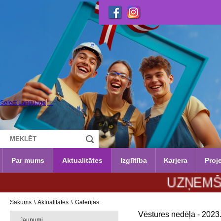
Select Language
▼
Par mums
Aktualitātes
Izglītība
Karjera
Proje
UZŅEMŠANA 202
Sākums
\
Aktualitātes
\
Galerijas
Vēstures nedēļa - 2023
Jaunumi