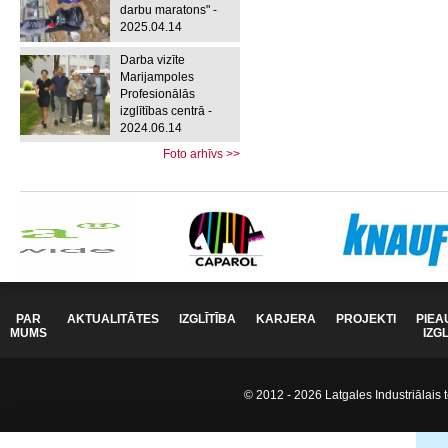
darbu maratons" -
2025.04.14
Darba vizīte
Marijampoles
Profesionālās
izglītības centrā -
2024.06.14
Foto arhīvs >>
PAR
AKTUALITĀTES
IZGLĪTĪBA
KARJERA
PROJEKTI
PIEA
MUMS
IZG
© 2012 - 2026 Latgales Industriālais t