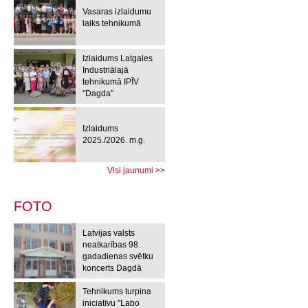
Vasaras izlaidumu
laiks tehnikumā
Izlaidums Latgales
Industriālajā
tehnikumā IPĪV
"Dagda"
Izlaidums
2025./2026. m.g.
Visi jaunumi >>
FOTO
Latvijas valsts
neatkarības 98.
gadadienas svētku
koncerts Dagdā
Tehnikums turpina
iniciatīvu "Labo