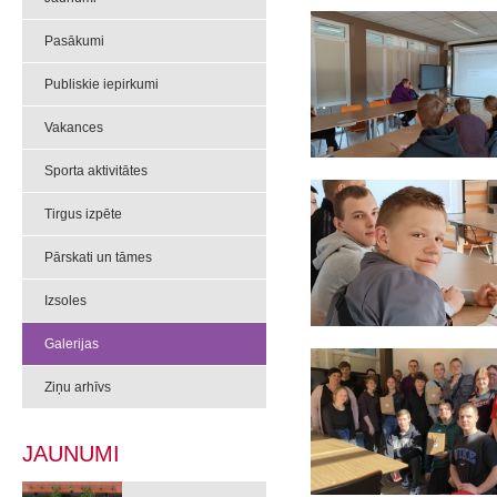
Pasākumi
Publiskie iepirkumi
Vakances
Sporta aktivitātes
Tirgus izpēte
Pārskati un tāmes
Izsoles
Galerijas
Ziņu arhīvs
JAUNUMI