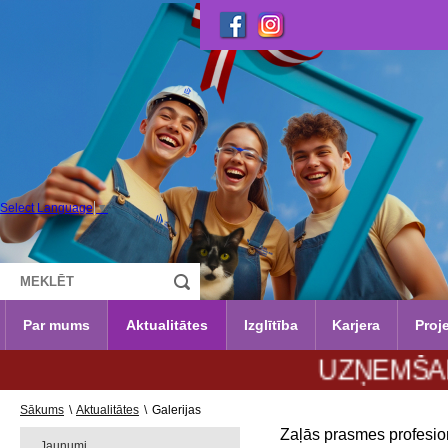
Select Language
▼
Par mums
Aktualitātes
Izglītība
Karjera
Proje
UZŅEMŠANA 2026
Sākums
\
Aktualitātes
\
Galerijas
Zaļās prasmes profesion
Jaunumi