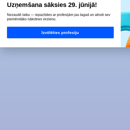
Uzņemšana sāksies 29. jūnijā!
Nezaudē laiku — iepazīsties ar profesijām jau tagad un atrodi sev
piemērotāko nākotnes virzienu.
Izvēlēties profesiju