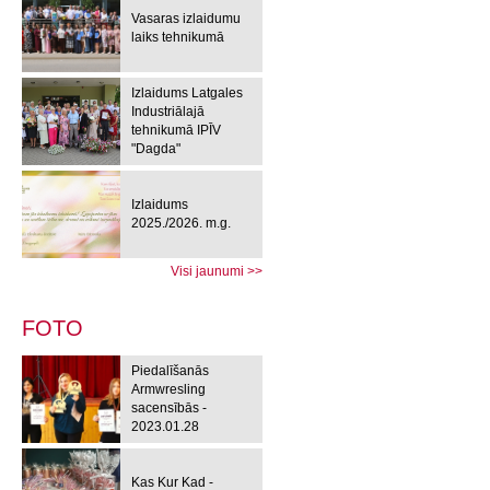
Vasaras izlaidumu
laiks tehnikumā
Izlaidums Latgales
Industriālajā
tehnikumā IPĪV
"Dagda"
Izlaidums
2025./2026. m.g.
Visi jaunumi >>
FOTO
Piedalīšanās
Armwresling
sacensībās -
2023.01.28
Kas Kur Kad -