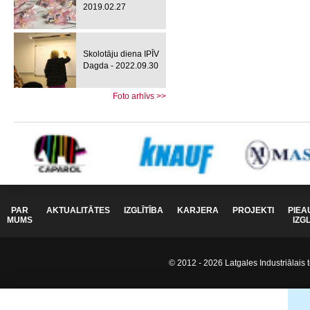
2019.02.27
Skolotāju diena IPĪV
Dagda - 2022.09.30
Foto arhīvs >>
PAR
AKTUALITĀTES
IZGLĪTĪBA
KARJERA
PROJEKTI
PIEA
MUMS
IZG
© 2012 - 2026 Latgales Industriālais t