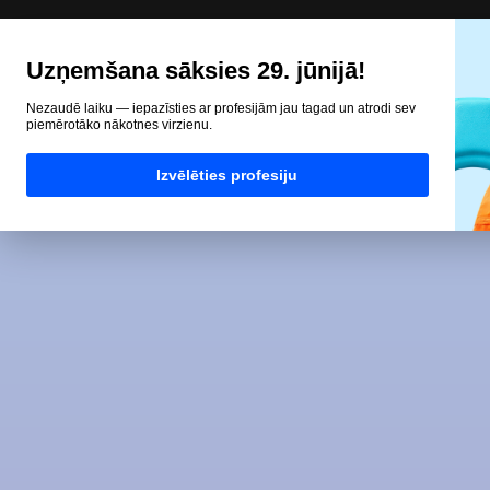
Uzņemšana sāksies 29. jūnijā!
Nezaudē laiku — iepazīsties ar profesijām jau tagad un atrodi sev
piemērotāko nākotnes virzienu.
Izvēlēties profesiju