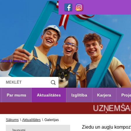
Select Language
▼
Par mums
Aktualitātes
Izglītība
Karjera
Proje
UZŅEMŠANA 2026./
Sākums
\
Aktualitātes
\
Galerijas
Ziedu un augļu kompozīc
Jaunumi