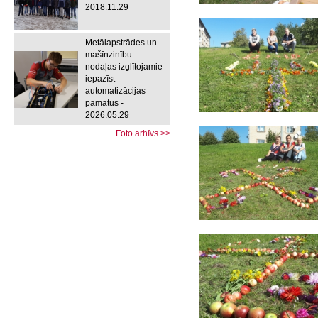
2018.11.29
Metālapstrādes un
mašīnzinību
nodaļas izglītojamie
iepazīst
automatizācijas
pamatus -
2026.05.29
Foto arhīvs >>