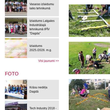
Vasaras izlaidumu
laiks tehnikumā
Izlaidums Latgales
Industriālajā
tehnikumā IPĪV
"Dagda"
Izlaidums
2025./2026. m.g.
Visi jaunumi >>
FOTO
Krāsu nedēļa
Dagdā
Tech Industry 2018 -