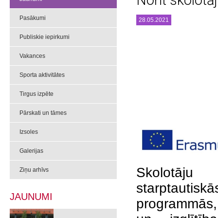
Norit skolotā
Pasākumi
28.05.2021
Publiskie iepirkumi
Vakances
Sporta aktivitātes
Tirgus izpēte
Pārskati un tāmes
Izsoles
Galerijas
Skolotāju 
Ziņu arhīvs
starptauti
JAUNUMI
programmās, 