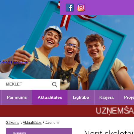
Select Language
▼
Par mums
Aktualitātes
Izglītība
Karjera
Proje
UZŅEMŠANA 2026./
Sākums
\
Aktualitātes
\
Jaunumi
Jaunumi