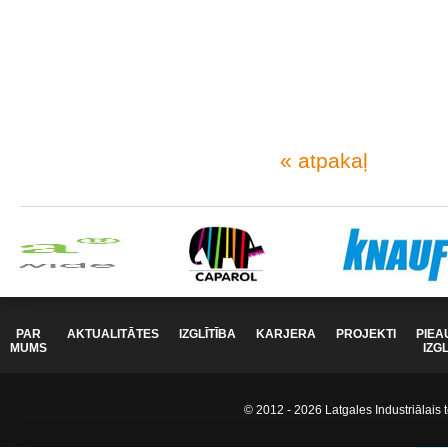
« atpakaļ
PAR
AKTUALITĀTES
IZGLĪTĪBA
KARJERA
PROJEKTI
PIEA
MUMS
IZG
© 2012 - 2026 Latgales Industriālais t