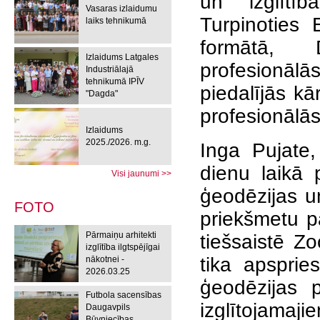
un izglītīb
Vasaras izlaidumu
Turpinoties 
laiks tehnikumā
formātā, 
Izlaidums Latgales
profesionālās
Industriālajā
tehnikumā IPĪV
piedalījās kā
"Dagda"
profesionālās 
Izlaidums
2025./2026. m.g.
Inga Pujate,
dienu laikā 
Visi jaunumi >>
ģeodēzijas un
FOTO
priekšmetu p
Pārmaiņu arhitekti
tiešsaistē Z
izglītība ilgtspējīgai
tika apsprie
nākotnei -
2026.03.25
ģeodēzijas 
Futbola sacensības
izglītojama
Daugavpils
Būvniecības