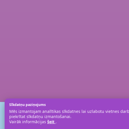
Sīkdatņu paziņojums
Mēs izmantojam analītikas sīkdatnes lai uzlabotu vietnes darbī
piekrītat sīkdatņu izmantošanai.
Vairāk informācijas
šeit
.