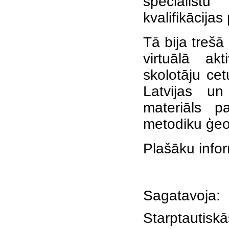
speciālist
kvalifikācijas
Tā bija treš
virtuālā akt
skolotāju cet
Latvijas un
materiāls p
metodiku ģeo
Plašāku infor
Sagatavoja:
Starptautisk