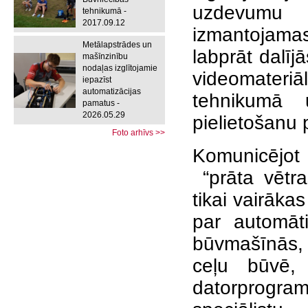
uzdevumu 
tehnikumā -
2017.09.12
izmantojamas
Metālapstrādes un
labprāt dalī
mašīnzinību
nodaļas izglītojamie
videomateri
iepazīst
automatizācijas
tehnikumā 
pamatus -
2026.05.29
pielietošanu 
Foto arhīvs >>
Komunicējot 
“prāta vētras
tikai vairāka
par automāt
būvmašīnās,
ceļu būvē,
datorprogr