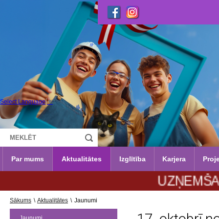
Select Language
▼
Par mums
Aktualitātes
Izglītība
Karjera
Proje
UZŅEMŠANA 2026
Sākums
\
Aktualitātes
\
Jaunumi
Jaunumi