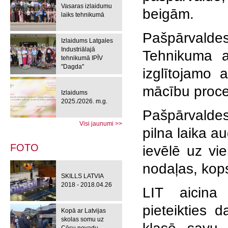
Vasaras izlaidumu
beigām.
laiks tehnikumā
Pašpārvald
Izlaidums Latgales
Industriālajā
Tehnikuma a
tehnikumā IPĪV
"Dagda"
izglītojamo 
mācību proce
Izlaidums
2025./2026. m.g.
Pašpārvaldes
Visi jaunumi >>
pilna laika a
FOTO
ievēlē uz vie
nodaļas, kop
SKILLS LATVIA
2018 - 2018.04.26
LIT aicina
pieteikties d
Kopā ar Latvijas
skolas somu uz