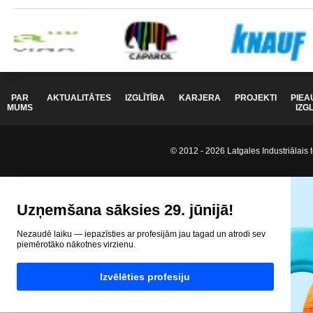
PAR
AKTUALITĀTES
IZGLĪTĪBA
KARJERA
PROJEKTI
PIEA
MUMS
IZG
© 2012 - 2026 Latgales Industriālais t
Uzņemšana sāksies 29. jūnijā!
Nezaudē laiku — iepazīsties ar profesijām jau tagad un atrodi sev
piemērotāko nākotnes virzienu.
Izvēlēties profesiju