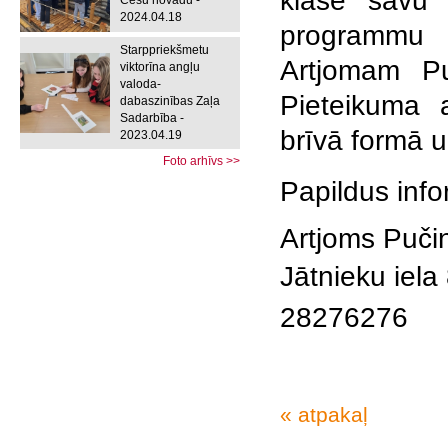
klasē sav
Cēsu novadu -
2024.04.18
programmu I
Starppriekšmetu
Artjomam Pu
viktorīna angļu
valoda-
Pieteikuma 
dabaszinības Zaļa
Sadarbība -
brīvā formā u
2023.04.19
Foto arhīvs >>
Papildus info
Artjoms Puči
Jātnieku iela
28276276
« atpakaļ