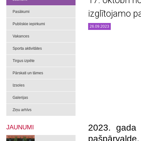
17. oktobrī n
izglītojamo 
Pasākumi
Publiskie iepirkumi
26.09.2023
Vakances
Sporta aktivitātes
Tirgus izpēte
Pārskati un tāmes
Izsoles
Galerijas
Ziņu arhīvs
2023. gada 1
JAUNUMI
pašpārvalde,