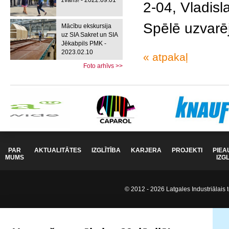
zvans! - 2022.09.01
2-04, Vladisl
Spēlē uzvarē
Mācību ekskursija
uz SIA Sakret un SIA
Jēkabpils PMK -
2023.02.10
« atpakaļ
Foto arhīvs >>
PAR
AKTUALITĀTES
IZGLĪTĪBA
KARJERA
PROJEKTI
PIEA
MUMS
IZG
© 2012 - 2026 Latgales Industriālais t