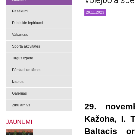
Volejbola spē
Pasākumi
29.11.2023
Publiskie iepirkumi
Vakances
Sporta aktivitātes
Tirgus izpēte
Pārskati un tāmes
Izsoles
Galerijas
29. novemb
Ziņu arhīvs
Kažoha, I. 
JAUNUMI
Baltacis o