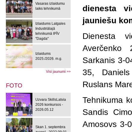
Vasaras izlaidumu
dienesta v
laiks tehnikumā
jauniešu ko
Izlaidums Latgales
Industriālajā
tehnikumā IPĪV
Dienesta v
"Dagda"
Averčenko 
Izlaidums
Sarkanis 3-04
2025./2026. m.g.
35, Daniels
Visi jaunumi >>
Ruslans Mar
FOTO
Tehnikuma ko
Uzvara SkillsLatvia
2026 konkursos -
2026.05.12
Sandis Cimot
Amosovs 3-02
Skan 1. septembra