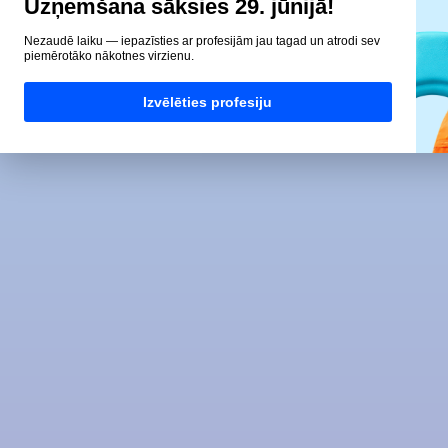
Uzņemšana sāksies 29. jūnijā!
Nezaudē laiku — iepazīsties ar profesijām jau tagad un atrodi sev
piemērotāko nākotnes virzienu.
Izvēlēties profesiju