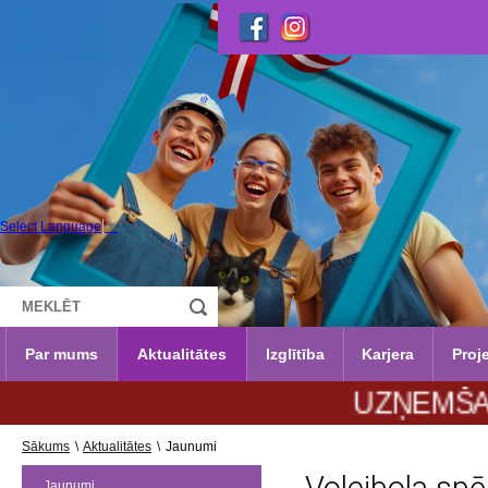
Select Language
▼
Par mums
Aktualitātes
Izglītība
Karjera
Proje
UZŅEMŠANA 2026
Sākums
\
Aktualitātes
\
Jaunumi
Jaunumi