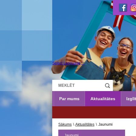
Select Language
▼
Par mums
Aktualitātes
Izglī
Sākums
\
Aktualitātes
\
Jaunumi
Jaunumi