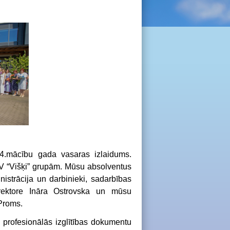
024.mācību gada vasaras izlaidums.
ĪV “Višķi” grupām. Mūsu absolventus
nistrācija un darbinieki, sadarbības
irektore Ināra Ostrovska un mūsu
 Proms.
i profesionālās izglītības dokumentu