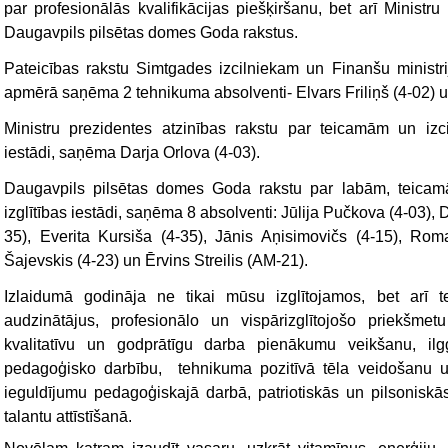
par profesionālās kvalifikācijas piešķiršanu, bet arī Ministru
Daugavpils pilsētas domes Goda rakstus.
Pateicības rakstu Simtgades izcilniekam un Finanšu minist
apmērā saņēma 2 tehnikuma absolventi- Elvars Friliņš (4-02) u
Ministru prezidentes atzinības rakstu par teicamām un izc
iestādi, saņēma Darja Orlova (4-03).
Daugavpils pilsētas domes Goda rakstu par labām, teicam
izglītības iestādi, saņēma 8 absolventi: Jūlija Pučkova (4-03), 
35), Everita Kursiša (4-35), Jānis Aņisimovičs (4-15), Ro
Šajevskis (4-23) un Ērvins Streilis (AM-21).
Izlaidumā godināja ne tikai mūsu izglītojamos, bet arī 
audzinātājus, profesionālo un vispārizglītojošo priekšmet
kvalitatīvu un godprātīgu darba pienākumu veikšanu, ilgg
pedagoģisko darbību, tehnikuma pozitīvā tēla veidošanu u
ieguldījumu pedagoģiskajā darbā, patriotiskās un pilsonisk
talantu attīstīšanā.