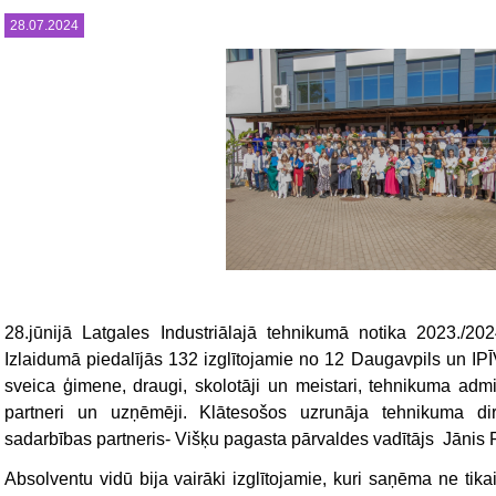
28.07.2024
28.jūnijā Latgales Industriālajā tehnikumā notika 2023./2
Izlaidumā piedalījās 132 izglītojamie no 12 Daugavpils un IP
sveica ģimene, draugi, skolotāji un meistari, tehnikuma admi
partneri un uzņēmēji. Klātesošos uzrunāja tehnikuma d
sadarbības partneris- Višķu pagasta pārvaldes vadītājs Jānis
Absolventu vidū bija vairāki izglītojamie, kuri saņēma ne tika