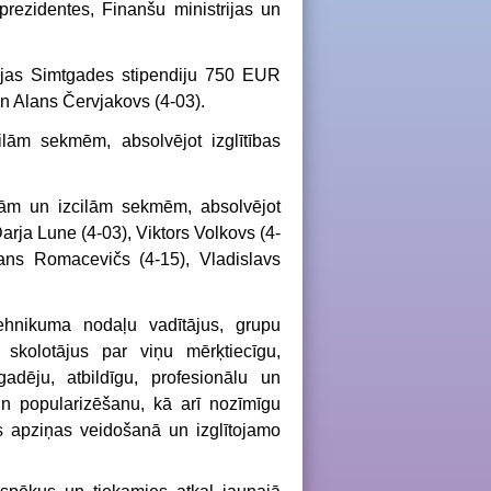
 prezidentes, Finanšu ministrijas un
rijas Simtgades stipendiju 750 EUR
n Alans Červjakovs (4-03).
ilām sekmēm, absolvējot izglītības
ām un izcilām sekmēm, absolvējot
Darja Lune (4-03), Viktors Volkovs (4-
mans Romacevičs (4-15), Vladislavs
tehnikuma nodaļu vadītājus, grupu
u skolotājus par viņu mērķtiecīgu,
adēju, atbildīgu, profesionālu un
n popularizēšanu, kā arī nozīmīgu
ās apziņas veidošanā un izglītojamo