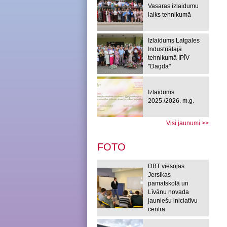
Vasaras izlaidumu
laiks tehnikumā
Izlaidums Latgales
Industriālajā
tehnikumā IPĪV
"Dagda"
Izlaidums
2025./2026. m.g.
Visi jaunumi >>
FOTO
DBT viesojas
Jersikas
pamatskolā un
Līvānu novada
jauniešu iniciatīvu
centrā