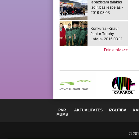
Iepazīstam tālākās
izglītības iespējas -
2019.03.03
Konkurss -Knauf
Junior Trophy
Latvija- 2016.03.11
Foto arhīvs >>
PAR
AKTUALITĀTES
IZGLĪTĪBA
KA
MUMS
© 2012