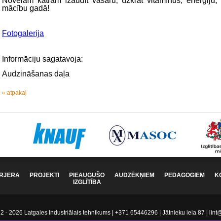
Novēlam katram izaudīt vasaru, uzkrāt vitamīnus, enerģiju,
mācību gadā!
Fotogalerija
Informāciju sagatavoja:
Audzināšanas daļa
« atpakaļ
RJERA
PROJEKTI
PIEAUGUŠO
AUDZĒKŅIEM
PEDAGOGIEM
K
IZGLĪTĪBA
 - 2026 Latgales Industriālais tehnikums | +371 65446296 | Jātnieku iela 87 | lint@l