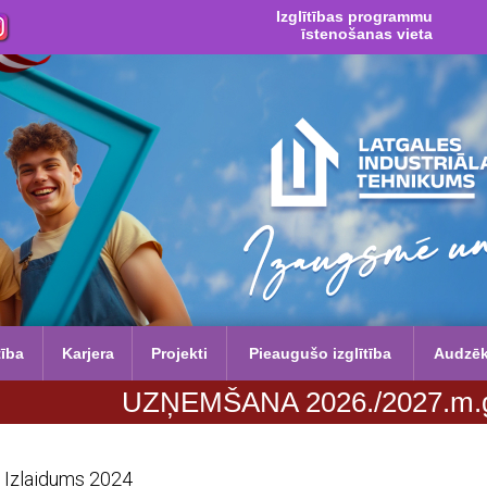
Izglītības programmu
īstenošanas vieta
tība
Karjera
Projekti
Pieaugušo izglītība
Audzē
UZŅEMŠANA 2026./2027.m.g. no 29. jū
Izlaidums 2024