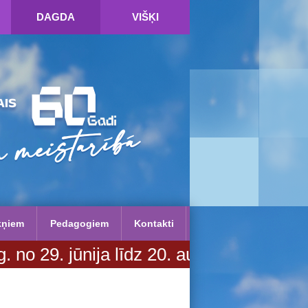
DAGDA
VIŠĶI
kņiem
Pedagogiem
Kontakti
nija līdz 20. augustam. Vairāk inform