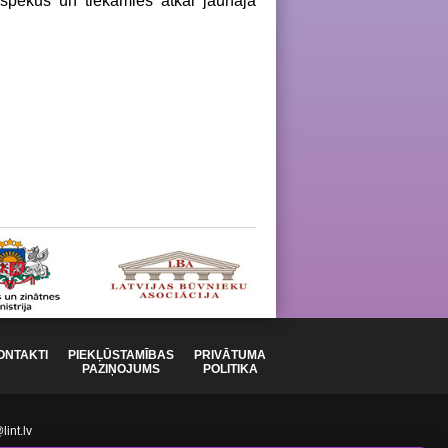
 spēkus un tiekamies atkal jaunajā
ONTAKTI
PIEKĻŪSTAMĪBAS
PRIVĀTUMA
PAZIŅOJUMS
POLITIKA
int.lv