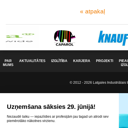
« atpakaļ
PAR
AKTUALITĀTES
IZGLĪTĪBA
KARJERA
PROJEKTI
PIEA
MUMS
IZG
© 2012 - 2026 Latgales Industriālais t
Uzņemšana sāksies 29. jūnijā!
Nezaudē laiku — iepazīsties ar profesijām jau tagad un atrodi sev
piemērotāko nākotnes virzienu.