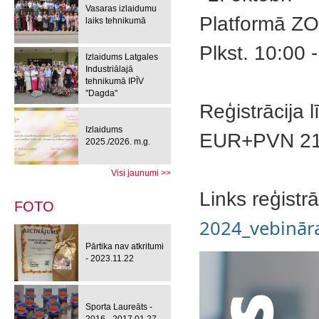
Vasaras izlaidumu
Platformā Z
laiks tehnikumā
Plkst. 10:00 
Izlaidums Latgales
Industriālajā
tehnikumā IPĪV
"Dagda"
Reģistrācija 
Izlaidums
EUR+PVN 2
2025./2026. m.g.
Visi jaunumi >>
Links reģistrā
FOTO
2024_vebinā
Pārtika nav atkritumi
- 2023.11.22
Sporta Laureāts -