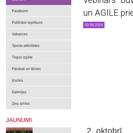
Vebinārs "Bū
un AGILE pri
Pasākumi
Publiskie iepirkumi
20.09.2024
Vakances
Sporta aktivitātes
Tirgus izpēte
Pārskati un tāmes
Izsoles
Galerijas
Ziņu arhīvs
JAUNUMI
2. oktobrī