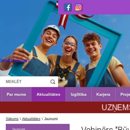
Select Language
▼
Par mums
Aktualitātes
Izglītība
Karjera
Proje
UZŅEMŠANA 202
Sākums
\
Aktualitātes
\
Jaunumi
Jaunumi