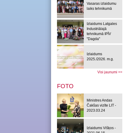
Vasaras izlaidumu
laiks tehnikumā
Izlaidums Latgales
Industriālajā
tehnikumā IPĪV
"Dagda"
Izlaidums
2025./2026. m.g.
Visi jaunumi >>
FOTO
Ministres Andas
Čakšas vizīte LIT -
2023.03.24
Izlaidums Višķos -