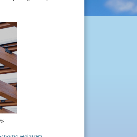
1%.
_15-10-2024_vebināram