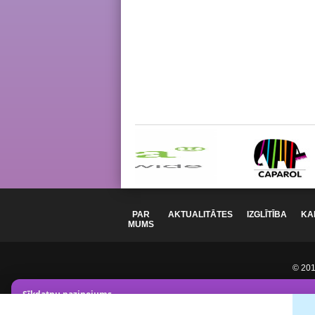
PAR
AKTUALITĀTES
IZGLĪTĪBA
KA
MUMS
© 2012
Sīkdatņu paziņojums
Mēs izmantojam analītikas sīkdatnes lai uzlabotu vietnes darbī