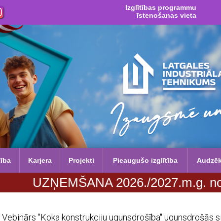
Izglītības programmu
īstenošanas vieta
tība
Karjera
Projekti
Pieaugušo izglītība
Audzē
EMŠANA 2026./2027.m.g. no 29. jūnija 
Vebinārs "Koka konstrukciju ugunsdrošība" ugunsdrošās 