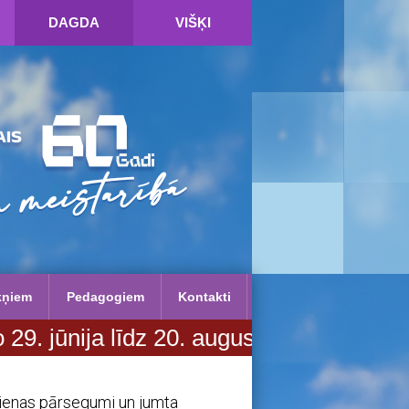
DAGDA
VIŠĶI
kņiem
Pedagogiem
Kontakti
līdz 20. augustam. Vairāk informācija
sienas pārsegumi un jumta