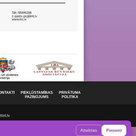
ONTAKTI
PIEKĻŪSTAMĪBAS
PRIVĀTUMA
PAZIŅOJUMS
POLITIKA
int.lv
Atteikties
Pieņemt