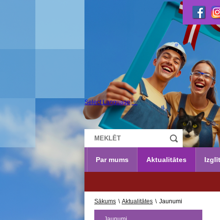
Select Language
▼
Par mums
Aktualitātes
Izglī
UZŅ
Sākums
\
Aktualitātes
\
Jaunumi
Jaunumi