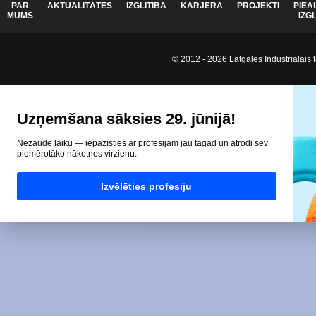
PAR
AKTUALITĀTES
IZGLĪTĪBA
KARJERA
PROJEKTI
PIEA
MUMS
IZG
© 2012 - 2026 Latgales Industriālais t
Uzņemšana sāksies 29. jūnijā!
Nezaudē laiku — iepazīsties ar profesijām jau tagad un atrodi sev
piemērotāko nākotnes virzienu.
Izvēlēties profesiju