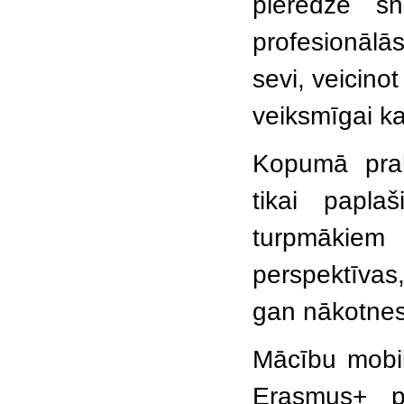
pieredze sn
profesionālās
sevi, veicinot
veiksmīgai ka
Kopumā pra
tikai papla
turpmākie
perspektīvas
gan nākotnes
Mācību mobil
Erasmus+ p