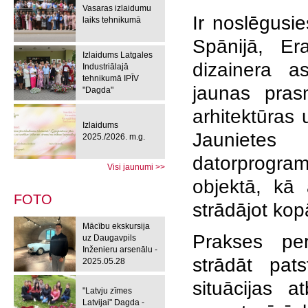
Vasaras izlaidumu
Ir noslēgusie
laiks tehnikumā
Spānijā,
Er
Izlaidums Latgales
dizainera as
Industriālajā
tehnikumā IPĪV
jaunas pras
"Dagda"
arhitektūras
Izlaidums
Jauniete
2025./2026. m.g.
datorprogr
Visi jaunumi >>
objektā, kā 
FOTO
strādājot kop
Mācību ekskursija
Prakses per
uz Daugavpils
Inženieru arsenālu -
strādāt pat
2025.05.28
situācijas a
"Latvju zīmes
Latvijai" Dagda -