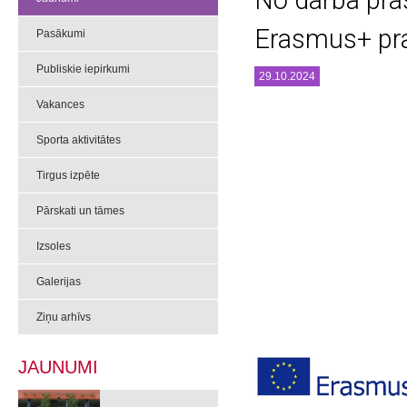
No darba pra
Erasmus+ pra
Pasākumi
Publiskie iepirkumi
29.10.2024
Vakances
Sporta aktivitātes
Tirgus izpēte
Pārskati un tāmes
Izsoles
Galerijas
Ziņu arhīvs
JAUNUMI