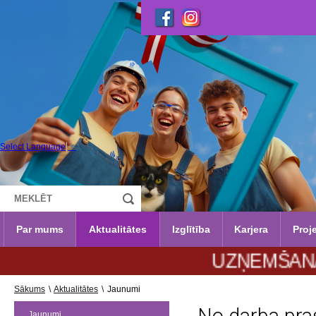
Select Language
▼
Par mums
Aktualitātes
Izglītība
Karjera
Proje
UZŅEMŠANA 2026./202
Sākums
\
Aktualitātes
\
Jaunumi
Jaunumi