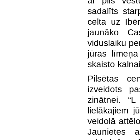
ar pils vēst
sadalīts sta
celta uz
Ibēr
jaunāko Cas
viduslaiku p
jūras līmeņa
skaisto kalna
Pilsētas ce
izveidots p
zinātnei. “
lielākajiem 
veidolā attē
Jaunietes a