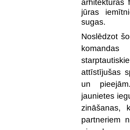
arhitektūras 
jūras iemīt
sugas.
Noslēdzot šo 
komandas 
starptauti
attīstījušas
un pieejām
jaunietes ieg
zināšanas, 
partneriem n