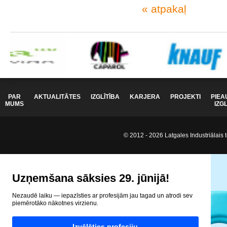
« atpakaļ
PAR
AKTUALITĀTES
IZGLĪTĪBA
KARJERA
PROJEKTI
PIEA
MUMS
IZG
© 2012 - 2026 Latgales Industriālais t
Uzņemšana sāksies 29. jūnijā!
Nezaudē laiku — iepazīsties ar profesijām jau tagad un atrodi sev
piemērotāko nākotnes virzienu.
Izvēlēties profesiju