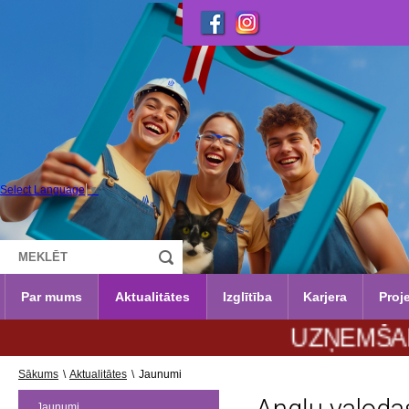
Select Language
▼
Par mums
Aktualitātes
Izglītība
Karjera
Proje
UZŅEMŠANA 2026
Sākums
\
Aktualitātes
\
Jaunumi
Jaunumi