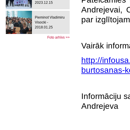
2023.12.15
Andrejevai, 
par izglītoj
Pieminot Vladimiru
Visocki -
2018.01.25
Foto arhīvs >>
Vairāk inform
http://infousa
burtosanas-ko
Informāciju s
Andrejeva