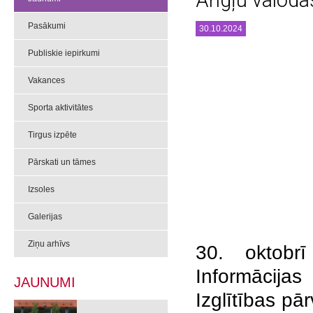
Angļu valoda
Pasākumi
30.10.2024
Publiskie iepirkumi
Vakances
Sporta aktivitātes
Tirgus izpēte
Pārskati un tāmes
Izsoles
Galerijas
Ziņu arhīvs
30. oktobrī
Informācijas
JAUNUMI
Izglītības pā