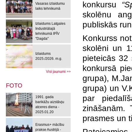
konkursu
“S
Vasaras izlaidumu
laiks tehnikumā
skolēnu ang
publiskās ru
Izlaidums Latgales
Industriālajā
tehnikumā IPĪV
Konkurss not
"Dagda"
skolēni un 1
Izlaidums
pieteicās 32
2025./2026. m.g.
konkursā pieda
Visi jaunumi >>
grupa), M.Ja
FOTO
grupa) un V.K
par piedalī
1991. gada
barikāžu aizstāvju
zināšanām. T
atceres diena -
2025.01.20
prasmes un t
Erasmus+ mācību
Pateicamies 
prakse Austrijā -