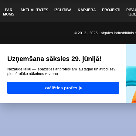
PAR
AKTUALITĀTES
IZGLĪTĪBA
KARJERA
PROJEKTI
PIEA
MUMS
IZG
© 2012 - 2026 Latgales Industriālais t
Uzņemšana sāksies 29. jūnijā!
Nezaudē laiku — iepazīsties ar profesijām jau tagad un atrodi sev
piemērotāko nākotnes virzienu.
Izvēlēties profesiju