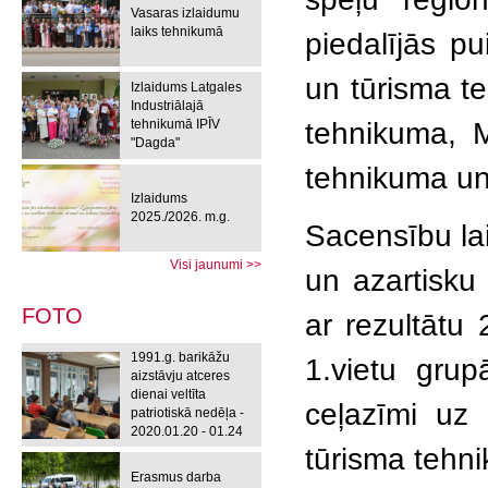
Vasaras izlaidumu
laiks tehnikumā
piedalījās p
un tūrisma t
Izlaidums Latgales
Industriālajā
tehnikumā IPĪV
tehnikuma, M
"Dagda"
tehnikuma un
Izlaidums
2025./2026. m.g.
Sacensību la
Visi jaunumi >>
un azartisku 
FOTO
ar rezultātu
1991.g. barikāžu
1.vietu grup
aizstāvju atceres
dienai veltīta
ceļazīmi uz 
patriotiskā nedēļa -
2020.01.20 - 01.24
tūrisma tehni
Erasmus darba