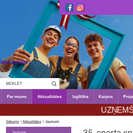
Select Language
▼
Par mums
Aktualitātes
Izglītība
Karjera
Proje
UZŅEMŠANA 202
Sākums
\
Aktualitātes
\
Jaunumi
Jaunumi