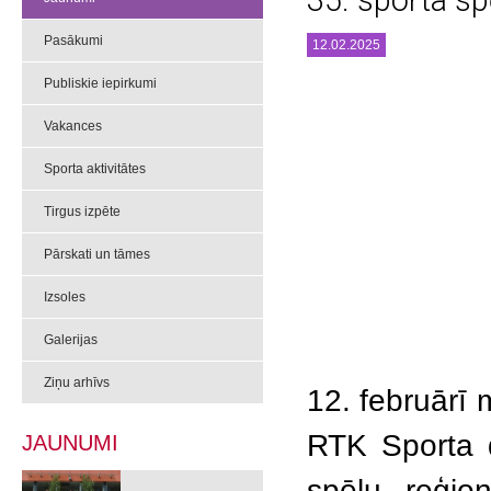
35. sporta sp
Pasākumi
12.02.2025
Publiskie iepirkumi
Vakances
Sporta aktivitātes
Tirgus izpēte
Pārskati un tāmes
Izsoles
Galerijas
Ziņu arhīvs
12. februārī 
RTK Sporta d
JAUNUMI
spēļu reģio