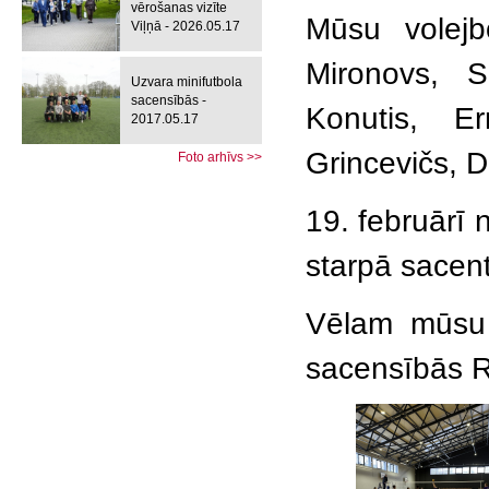
vērošanas vizīte
Mūsu volejb
Viļņā - 2026.05.17
Mironovs, S
Uzvara minifutbola
sacensībās -
Konutis, Er
2017.05.17
Grincevičs, D
Foto arhīvs >>
19. februārī 
starpā sacen
Vēlam mūsu 
sacensībās R