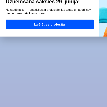
Uzņemšana sāksies 29. jūnijā!
Nezaudē laiku — iepazīsties ar profesijām jau tagad un atrodi sev
piemērotāko nākotnes virzienu.
Izvēlēties profesiju