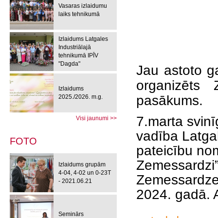
Vasaras izlaidumu
laiks tehnikumā
Izlaidums Latgales
Industriālajā
tehnikumā IPĪV
"Dagda"
Jau astoto ga
organizēts 
Izlaidums
pasākums.
2025./2026. m.g.
7.marta svin
Visi jaunumi >>
vadība Latga
FOTO
pateicību nom
Zemessardzi”
Izlaidums grupām
4-04, 4-02 un 0-23T
Zemessardzes
- 2021.06.21
2024. gadā. 
Seminārs