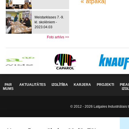
« atpakaļ
Meistarklases 7.-9.
kl. skolēniem -
2023.04.03
Foto arhīvs >>
PAR
AKTUALITĀTES
IZGLĪTĪBA
KARJERA
PROJEKTI
PIEA
MUMS
IZG
© 2012 - 2026 Latgales Industriālais t