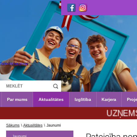
Select Language
▼
Par mums
Aktualitātes
Izglītība
Karjera
Proje
UZŅEMŠANA 20
Sākums
\
Aktualitātes
\
Jaunumi
Jaunumi