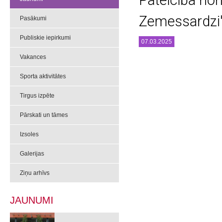
Pateicība nom
Zemessardzi
Pasākumi
Publiskie iepirkumi
07.03.2025
Vakances
Sporta aktivitātes
Tirgus izpēte
Pārskati un tāmes
Izsoles
Galerijas
Ziņu arhīvs
JAUNUMI