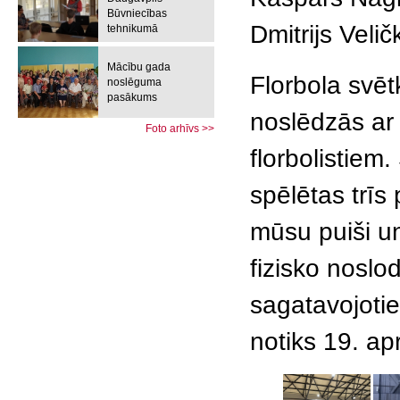
Būvniecības
Dmitrijs Velič
tehnikumā
Mācību gada
Florbola svēt
noslēguma
pasākums
noslēdzās ar
Foto arhīvs >>
florbolistiem
spēlētas trīs
mūsu puiši u
fizisko noslod
sagatavojotie
notiks 19. apr