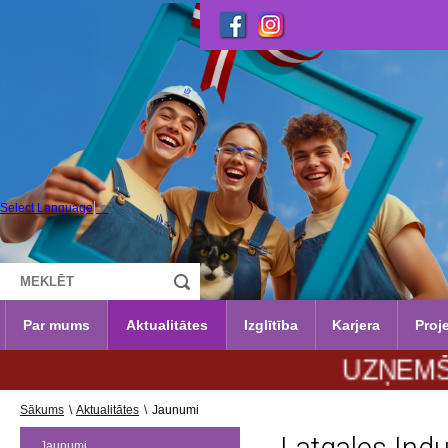
Select Language
▼
Par mums
Aktualitātes
Izglītība
Karjera
Proje
UZŅEMŠANA 202
Sākums
\
Aktualitātes
\
Jaunumi
Jaunumi