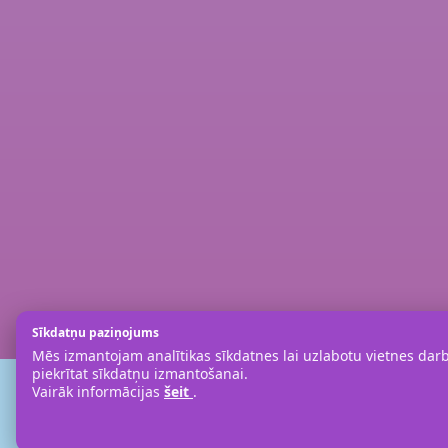
Sīkdatņu paziņojums
Mēs izmantojam analītikas sīkdatnes lai uzlabotu vietnes darbī
piekrītat sīkdatņu izmantošanai.
Vairāk informācijas
šeit
.