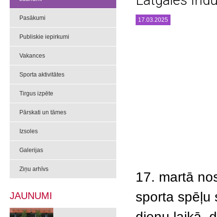
Latgales Indu
Pasākumi
17.03.2025
Publiskie iepirkumi
Vakances
Sporta aktivitātes
Tirgus izpēte
Pārskati un tāmes
Izsoles
Galerijas
Ziņu arhīvs
17
. martā no
sporta spēļu
JAUNUMI
dienu laikā, 