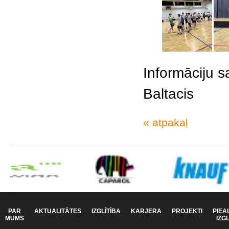
Informāciju s
Baltacis
« atpakaļ
PAR
AKTUALITĀTES
IZGLĪTĪBA
KARJERA
PROJEKTI
PIEA
MUMS
IZG