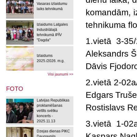
Vasaras izlaidumu
laiks tehnikumā
komandām, iz
tehnikuma flo
Izlaidums Latgales
Industriālajā
tehnikumā IPĪV
1.vietā 3-35
"Dagda"
Aleksandrs Še
Izlaidums
2025./2026. m.g.
Dāvis Fjodor
Visi jaunumi >>
2.vietā 2-02
FOTO
Edgars Trušeli
Latvijas Republikas
Rostislavs Re
proklamēšanas
veltīts svētku
koncerts -
2025.11.13
3.vietā 1-02
Dzejas dienas PIKC
Kaspars Nagl
Daugavpils