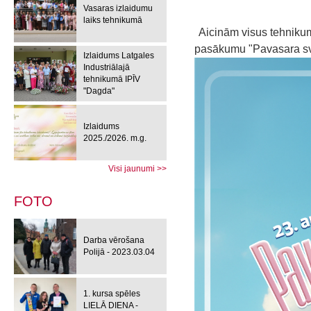
Vasaras izlaidumu
laiks tehnikumā
Aicinām visus tehnikuma
pasākumu "Pavasara sv
Izlaidums Latgales
Industriālajā
tehnikumā IPĪV
"Dagda"
Izlaidums
2025./2026. m.g.
Visi jaunumi >>
FOTO
Darba vērošana
Polijā - 2023.03.04
1. kursa spēles
LIELĀ DIENA -