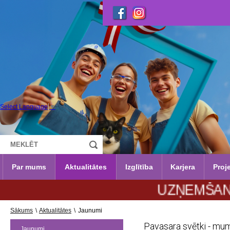
Select Language
▼
Par mums
Aktualitātes
Izglītība
Karjera
Proje
UZŅEMŠANA 2026./2
Sākums
\
Aktualitātes
\
Jaunumi
Pavasara svētki - mu
Jaunumi