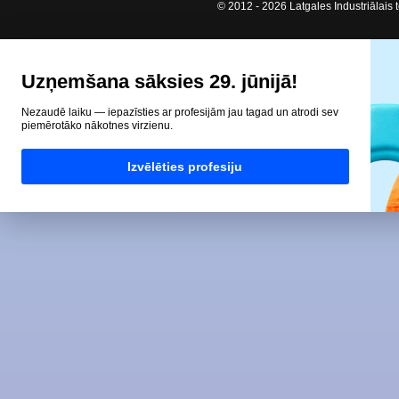
© 2012 - 2026 Latgales Industriālais t
Uzņemšana sāksies 29. jūnijā!
Nezaudē laiku — iepazīsties ar profesijām jau tagad un atrodi sev
piemērotāko nākotnes virzienu.
Izvēlēties profesiju