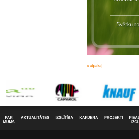
« atpakaļ
PAR
AKTUALITĀTES
IZGLĪTĪBA
KARJERA
PROJEKTI
PIEA
MUMS
IZG