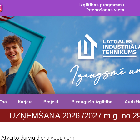
Izglītības programmu
īstenošanas vieta
tība
Karjera
Projekti
Pieaugušo izglītība
Audzē
NA 2026./2027.m.g. no 29. jūnija līdz
Atvērto durvju diena vecākiem