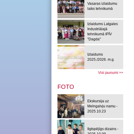
Vasaras izlaidumu
laiks tehnikumā
Izlaidums Latgales
Industriālajā
tehnikumā IPĪV
"Dagda"
Izlaidums
2025./2026. m.g.
Visi jaunumi >>
FOTO
Ekskursija uz
Melngalvju namu -
2025.10.23
Ilgtspējīgs dizains -