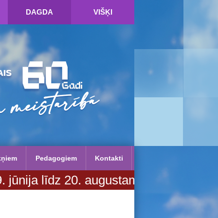
DAGDA
VIŠĶI
kņiem
Pedagogiem
Kontakti
 20. augustam. Vairāk informācijas SP