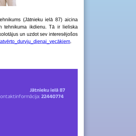
tehnikums (Jātnieku ielā 87) aicina
tehnikuma ikdienu. Tā ir lieliska
skolotājus un uzdot sev interesējošos
uz/atvērto_durvju_dienai_vecākiem
.