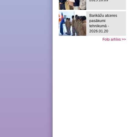
2025.10.09
Barikāžu atceres
pasākumi
tehnikumā -
2026.01.20
Foto arhīvs >>