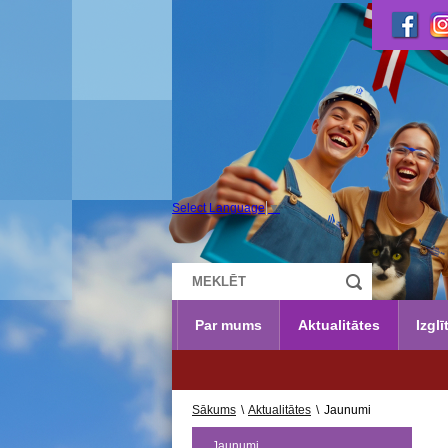
Select Language
▼
Par mums
Aktualitātes
Izglī
UZŅEMŠA
Sākums
\
Aktualitātes
\
Jaunumi
Jaunumi