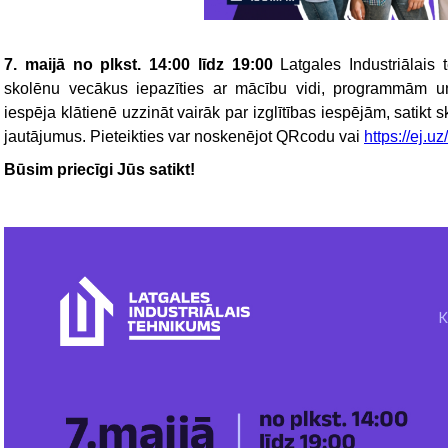
7. maijā no plkst. 14:00 līdz 19:00
Latgales Industriālais 
skolēnu vecākus iepazīties ar mācību vidi, programmām un 
iespēja klātienē uzzināt vairāk par izglītības iespējām, satikt 
jautājumus. Pieteikties var noskenējot QRcodu vai
https://ej.
Būsim priecīgi Jūs satikt!