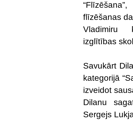
“Flīzēšana”,
flīzēšanas dar
Vladimiru 
izglītības sk
Savukārt Dil
kategorijā “
izveidot saus
Dilanu sagat
Sergejs Lukja