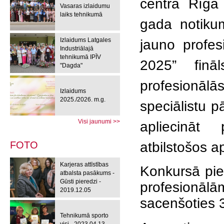
centrā Rīgā 
Vasaras izlaidumu
laiks tehnikumā
gada notikum
Izlaidums Latgales
jauno profe
Industriālajā
tehnikumā IPĪV
2025”
fināl
"Dagda"
profesionālā
Izlaidums
2025./2026. m.g.
speciālistu 
Visi jaunumi >>
apliecināt
atbilstošos a
FOTO
Karjeras attīstības
Konkursā pie
atbalsta pasākums -
Gūsti pieredzi -
profesionāl
2019.12.05
sacenšoties 
Tehnikumā sporto