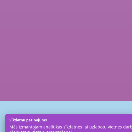
Sīkdatņu paziņojums
Mēs izmantojam analītikas sīkdatnes lai uzlabotu vietnes darbī