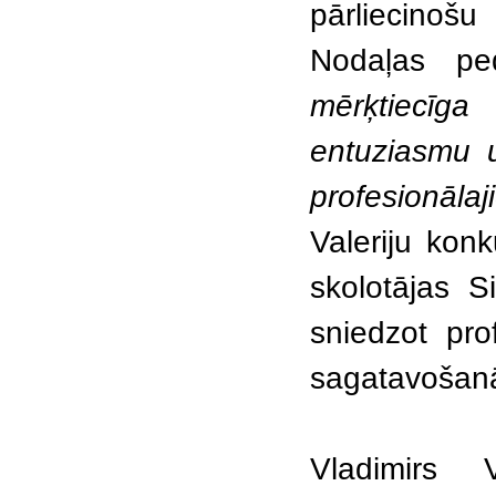
pārliecinoš
Nodaļas p
mērķtiecīga
entuziasmu u
profesionālaj
Valeriju kon
skolotājas
S
sniedzot pro
sagatavošan
Vladimirs 