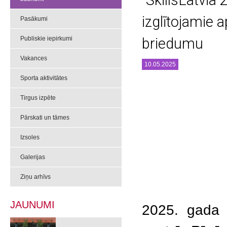
“SkillsLatvia
izglītojamie 
Pasākumi
Publiskie iepirkumi
briedumu
Vakances
10.05.2025
Sporta aktivitātes
Tirgus izpēte
Pārskati un tāmes
Izsoles
Galerijas
Ziņu arhīvs
JAUNUMI
2025. gada