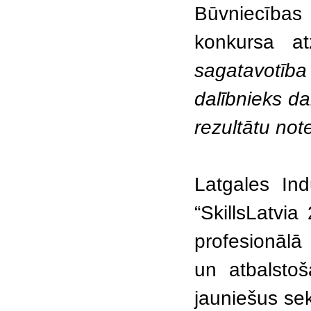
Būvniecības
konkursa a
sagatavotība
dalībnieks da
rezultātu not
Latgales Ind
“SkillsLatvi
profesionālā
un atbalsto
jauniešus se