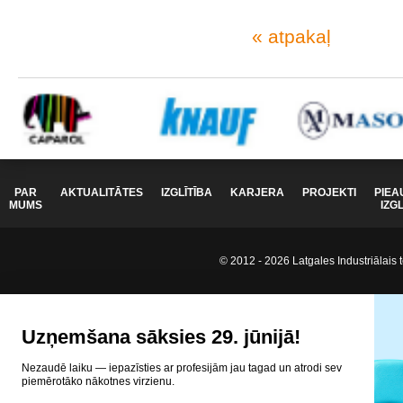
« atpakaļ
PAR
AKTUALITĀTES
IZGLĪTĪBA
KARJERA
PROJEKTI
PIEA
MUMS
IZG
© 2012 - 2026 Latgales Industriālais t
Uzņemšana sāksies 29. jūnijā!
Nezaudē laiku — iepazīsties ar profesijām jau tagad un atrodi sev
piemērotāko nākotnes virzienu.