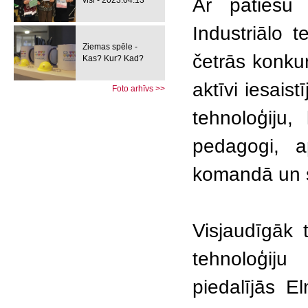
Ar patiesu
visi - 2023.04.13
Industriālo 
Ziemas spēle -
četrās konku
Kas? Kur? Kad?
aktīvi iesais
Foto arhīvs >>
tehnoloģiju,
pedagogi, ap
komandā un 
Visjaudīgāk 
tehnoloģiju
piedalījās E