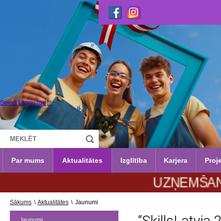
Select Language
▼
Par mums
Aktualitātes
Izglītība
Karjera
Proje
UZŅEMŠANA 2026./202
Sākums
\
Aktualitātes
\
Jaunumi
Jaunumi