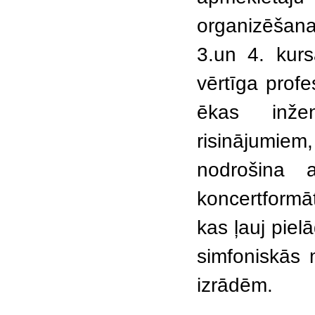
organizēšanai
3.un 4. kurs
vērtīga profe
ēkas inžen
risinājumiem,
nodrošina a
koncertformā
kas ļauj pie
simfoniskās 
izrādēm.