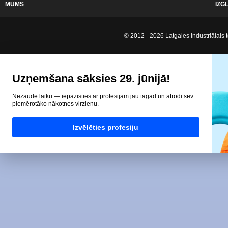
MUMS
IZG
© 2012 - 2026 Latgales Industriālais t
Uzņemšana sāksies 29. jūnijā!
Nezaudē laiku — iepazīsties ar profesijām jau tagad un atrodi sev
piemērotāko nākotnes virzienu.
Izvēlēties profesiju