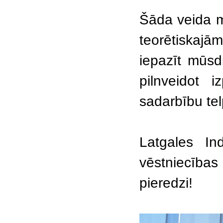
Šāda veida m
teorētiskaj
iepazīt mūsd
pilnveidot i
sadarbību te
Latgales Ind
vēstniecības
pieredzi!