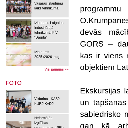
Vasaras izlaidumu
programmu 
laiks tehnikumā
O.Krumpānes,
Izlaidums Latgales
Industriālajā
devās mācīb
tehnikumā IPĪV
"Dagda"
GORS – daud
Izlaidums
kas ir viens
2025./2026. m.g.
objektiem Lat
Visi jaunumi >>
FOTO
Ekskursijas 
Viktorīna - KAS?
un tapšanas 
KUR? KAD?
sabiedrisko m
Neformālās
izglītības
gan kā arhi
programmas - Stilu