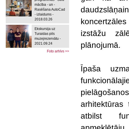
mācība - un -
daudzslāņai
Rasēšana AutoCad
- izlaidums -
koncertzāles
2018.03.26
Ekskursija uz
izstāžu zā
Turaidas pils
muzejrezervātu -
plānojumā.
2021.09.24
Foto arhīvs >>
Īpaša uzma
funkcionāla
pielāgošano
arhitektūras
atbilst fu
apmeklētā