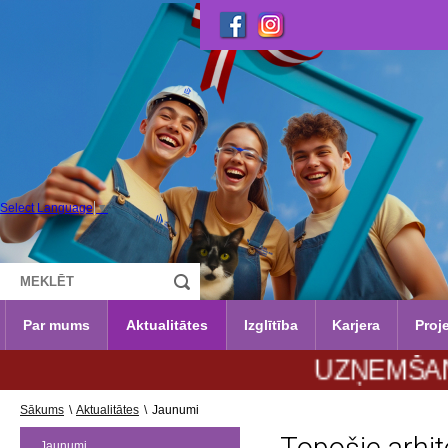
Select Language
▼
Par mums
Aktualitātes
Izglītība
Karjera
Proje
UZŅEMŠANA 2026./2
Sākums
\
Aktualitātes
\
Jaunumi
Jaunumi