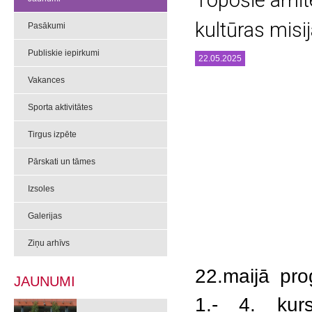
Topošie arhit
kultūras misi
Pasākumi
Publiskie iepirkumi
22.05.2025
Vakances
Sporta aktivitātes
Tirgus izpēte
Pārskati un tāmes
Izsoles
Galerijas
Ziņu arhīvs
22.maijā pro
JAUNUMI
1.- 4. kurs