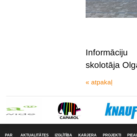
Informāciju
skolotāja Ol
« atpakaļ
PAR
AKTUALITĀTES
IZGLĪTĪBA
KARJERA
PROJEKTI
PIEA