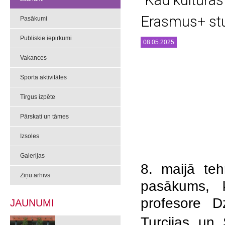
"Kad kultūras
Erasmus+ st
Pasākumi
Publiskie iepirkumi
08.05.2025
Vakances
Sporta aktivitātes
Tirgus izpēte
Pārskati un tāmes
Izsoles
Galerijas
8. maijā teh
Ziņu arhīvs
pasākums, k
profesore D
JAUNUMI
Turcijas un 