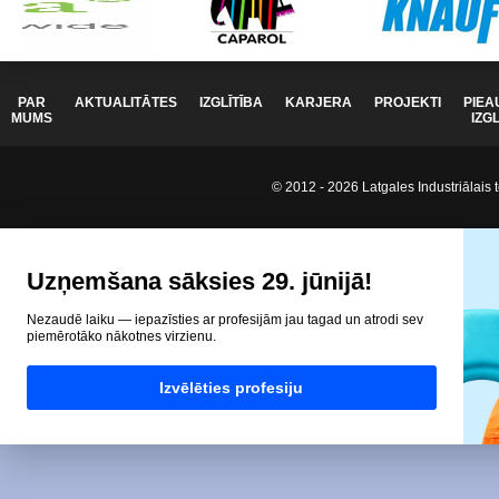
PAR
AKTUALITĀTES
IZGLĪTĪBA
KARJERA
PROJEKTI
PIEA
MUMS
IZG
© 2012 - 2026 Latgales Industriālais t
Uzņemšana sāksies 29. jūnijā!
Nezaudē laiku — iepazīsties ar profesijām jau tagad un atrodi sev
piemērotāko nākotnes virzienu.
Izvēlēties profesiju