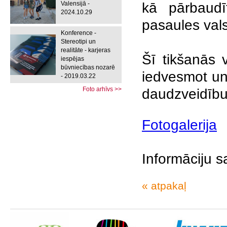
Valensijā -
kā pārbaudī
2024.10.29
pasaules val
Konference -
Stereotipi un
realitāte - karjeras
Šī tikšanās v
iespējas
būvniecības nozarē
iedvesmot un
- 2019.03.22
Foto arhīvs >>
daudzveidību
Fotogalerija
Informāciju s
« atpakaļ