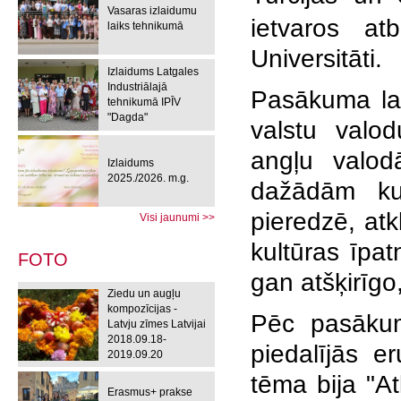
Vasaras izlaidumu
ietvaros a
laiks tehnikumā
Universitāti.
Izlaidums Latgales
Industriālajā
Pasākuma lai
tehnikumā IPĪV
"Dagda"
valstu valod
angļu valod
Izlaidums
2025./2026. m.g.
dažādām kul
pieredzē, atk
Visi jaunumi >>
kultūras īpat
FOTO
gan atšķirīg
Ziedu un augļu
kompozīcijas -
Pēc pasākum
Latvju zīmes Latvijai
2018.09.18-
piedalījās e
2019.09.20
tēma bija "At
Erasmus+ prakse