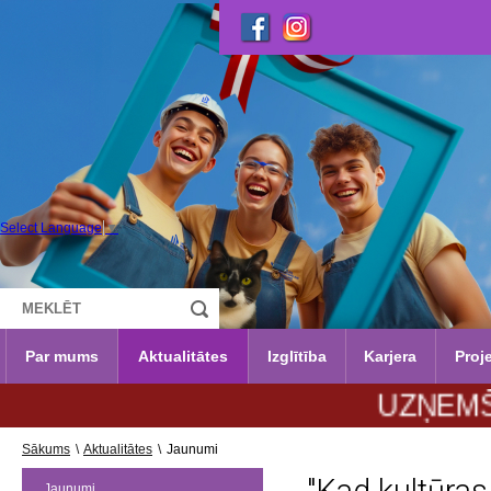
Select Language
▼
Par mums
Aktualitātes
Izglītība
Karjera
Proje
UZŅEMŠANA 20
Sākums
\
Aktualitātes
\
Jaunumi
Jaunumi