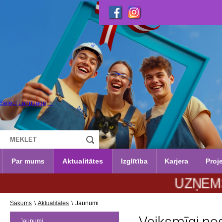
Select Language
▼
Par mums
Aktualitātes
Izglītība
Karjera
Proje
UZŅEMŠANA 20
Sākums
\
Aktualitātes
\
Jaunumi
Jaunumi