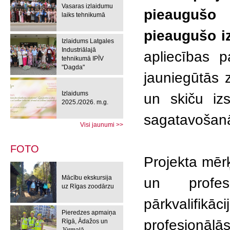
Vasaras izlaidumu
pieaugušo 
laiks tehnikumā
pieaugušo iz
Izlaidums Latgales
Industriālajā
apliecības 
tehnikumā IPĪV
"Dagda"
jauniegūtās 
Izlaidums
un skiču iz
2025./2026. m.g.
sagatavošan
Visi jaunumi >>
FOTO
Projekta mēr
Mācību ekskursija
un profesi
uz Rīgas zoodārzu
pārkvalifikā
Pieredzes apmaiņa
profesionālā
Rīgā, Ādažos un