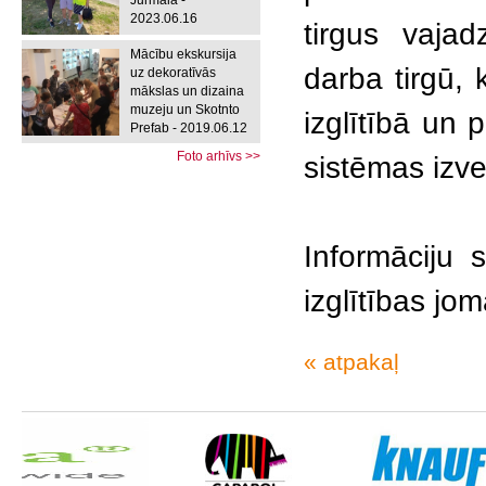
Jūrmalā -
2023.06.16
tirgus vajad
Mācību ekskursija
darba tirgū, 
uz dekoratīvās
mākslas un dizaina
muzeju un Skotnto
izglītībā un 
Prefab - 2019.06.12
Foto arhīvs >>
sistēmas izve
Informāciju 
izglītības jo
« atpakaļ