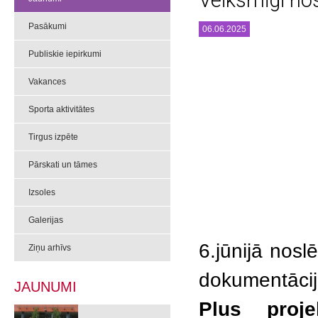
Veiksmīgi no
Pasākumi
06.06.2025
Publiskie iepirkumi
Vakances
Sporta aktivitātes
Tirgus izpēte
Pārskati un tāmes
Izsoles
Galerijas
6.jūnijā nos
Ziņu arhīvs
dokumentāci
JAUNUMI
Plus projek