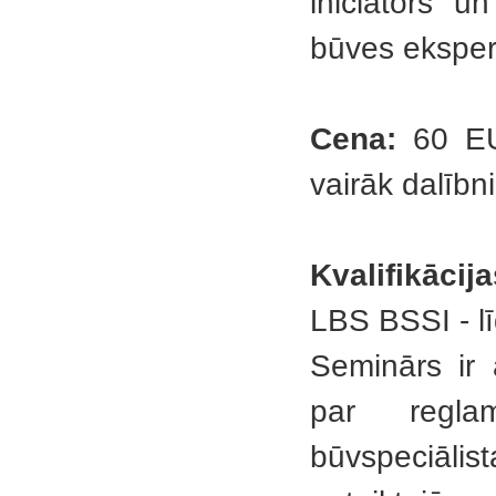
iniciators un
būves eksper
Cena:
60 EU
vairāk dalīb
Kvalifikācija
LBS BSSI - l
Seminārs ir 
par reglam
būvspeciāli