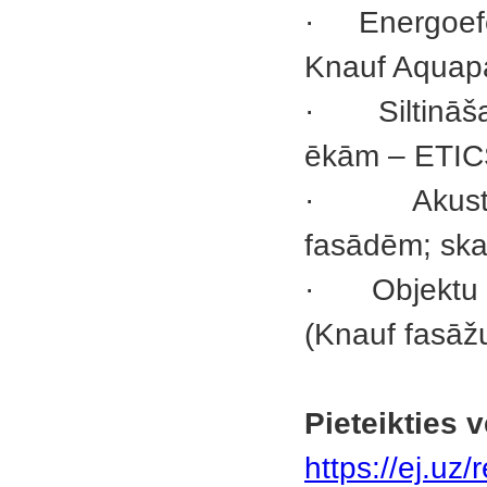
·
Energoefe
Knauf Aquapa
·
Siltinā
ēkām – ETIC
·
Akus
fasādēm; ska
·
Objektu 
(Knauf fasāž
Pieteikties 
https://ej.uz