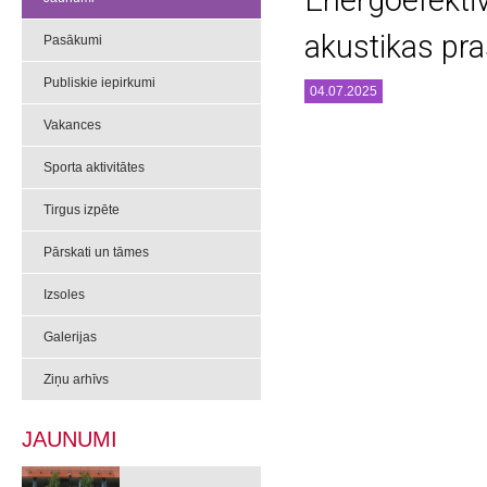
Energoefektī
akustikas pr
Pasākumi
Publiskie iepirkumi
04.07.2025
Vakances
Sporta aktivitātes
Tirgus izpēte
Pārskati un tāmes
Izsoles
Galerijas
Ziņu arhīvs
JAUNUMI