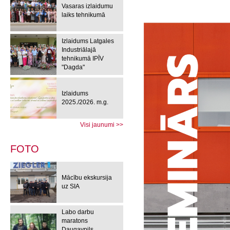
Vasaras izlaidumu
laiks tehnikumā
Izlaidums Latgales
Industriālajā
tehnikumā IPĪV
"Dagda"
Izlaidums
2025./2026. m.g.
Visi jaunumi >>
FOTO
Mācību ekskursija
uz SIA
Labo darbu
maratons
Daugavpils