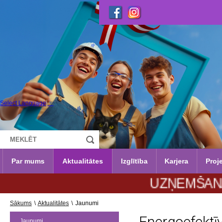
Select Language
▼
Par mums
Aktualitātes
Izglītība
Karjera
Proje
UZŅEMŠANA 2026./2027
Sākums
\
Aktualitātes
\
Jaunumi
Jaunumi