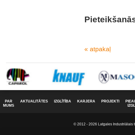
Pieteikšanās
« atpakaļ
PAR
AKTUALITĀTES
IZGLĪTĪBA
KARJERA
PROJEKTI
PIEA
MUMS
IZG
© 2012 - 2026 Latgales Industriālais t