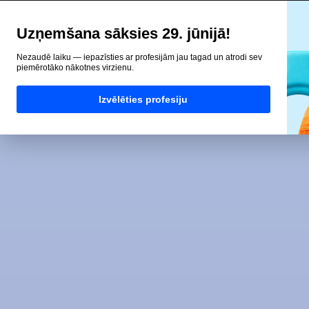
Uzņemšana sāksies 29. jūnijā!
Nezaudē laiku — iepazīsties ar profesijām jau tagad un atrodi sev
piemērotāko nākotnes virzienu.
Izvēlēties profesiju