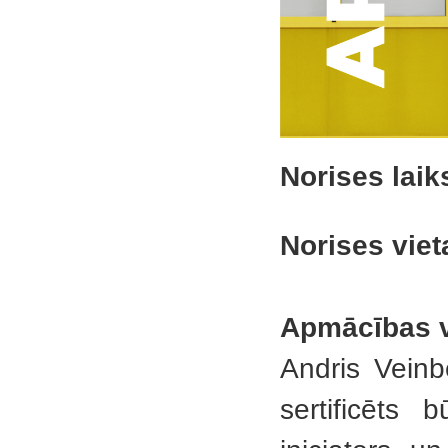
Norises laik
Norises viet
Apmācības 
Andris Veinb
sertificēts