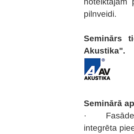
noteiktajām 
pilnveidi.
Seminārs t
Akustika".
Seminārā ap
·
Fasāde
integrēta pie