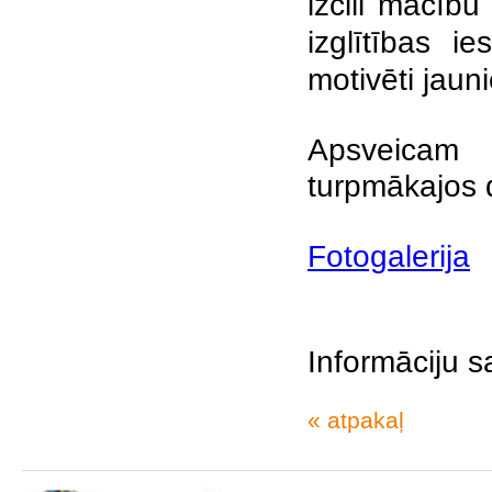
izcili mācību
izglītības i
motivēti jauni
Apsveicam
turpmākajos 
Fotogalerija
Informāciju s
« atpakaļ