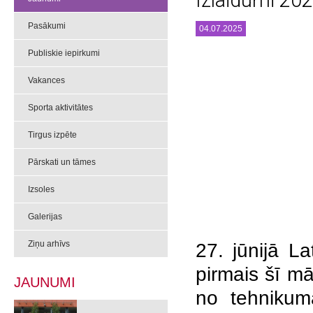
Izlaidumi 20
Pasākumi
04.07.2025
Publiskie iepirkumi
Vakances
Sporta aktivitātes
Tirgus izpēte
Pārskati un tāmes
Izsoles
Galerijas
Ziņu arhīvs
27. jūnijā La
pirmais šī m
JAUNUMI
no tehnikuma