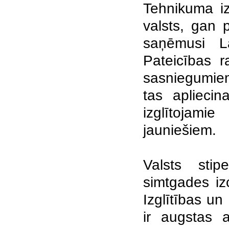
Tehnikuma iz
valsts, gan 
saņēmusi La
Pateicības r
sasniegumiem
tas apliecin
izglītojami
jauniešiem.
Valsts stip
simtgades izc
Izglītības un
ir augstas 