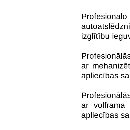
Profesionā
autoatslēdzn
izglītību iegu
Profesionālā
ar mehanizēt
apliecības s
Profesionālā
ar volframa 
apliecības s