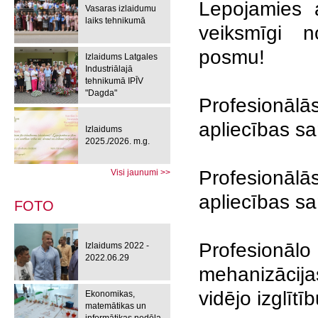
Lepojamies a
Vasaras izlaidumu
laiks tehnikumā
veiksmīgi n
posmu!
Izlaidums Latgales
Industriālajā
tehnikumā IPĪV
"Dagda"
Profesionālās
apliecības s
Izlaidums
2025./2026. m.g.
Profesionāl
Visi jaunumi >>
apliecības s
FOTO
Profesionā
Izlaidums 2022 -
2022.06.29
mehanizācija
vidējo izglītī
Ekonomikas,
matemātikas un