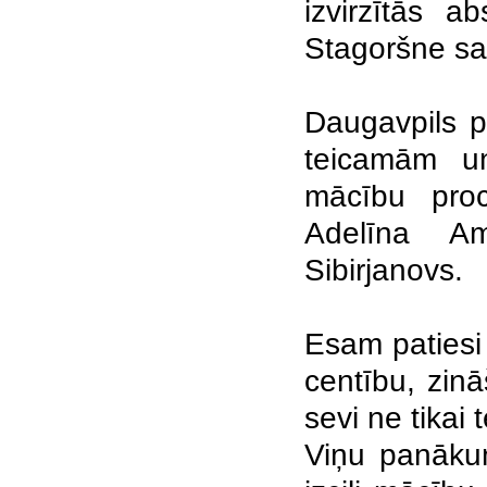
izvirzītās a
Stagoršne s
Daugavpils p
teicamām un
mācību proc
Adelīna Am
Sibirjanovs.
Esam patiesi
centību, zinā
sevi ne tikai
Viņu panākum