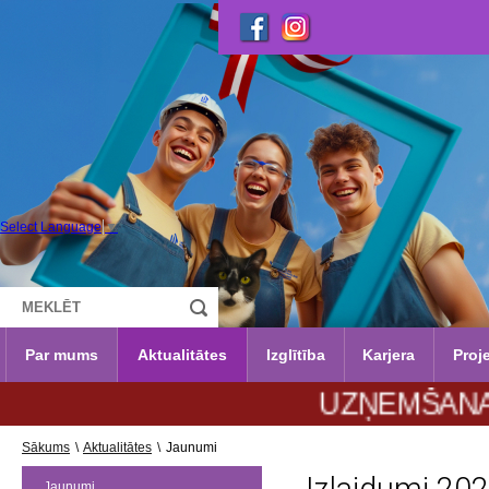
Select Language
▼
Par mums
Aktualitātes
Izglītība
Karjera
Proje
UZŅEMŠANA 2026./2027
Sākums
\
Aktualitātes
\
Jaunumi
Jaunumi