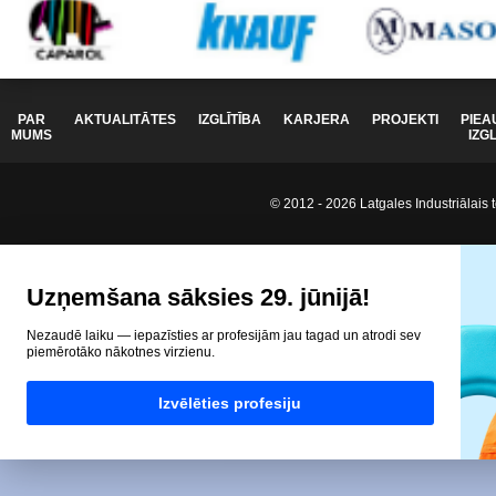
PAR
AKTUALITĀTES
IZGLĪTĪBA
KARJERA
PROJEKTI
PIEA
MUMS
IZG
© 2012 - 2026 Latgales Industriālais t
Uzņemšana sāksies 29. jūnijā!
Nezaudē laiku — iepazīsties ar profesijām jau tagad un atrodi sev
piemērotāko nākotnes virzienu.
Izvēlēties profesiju