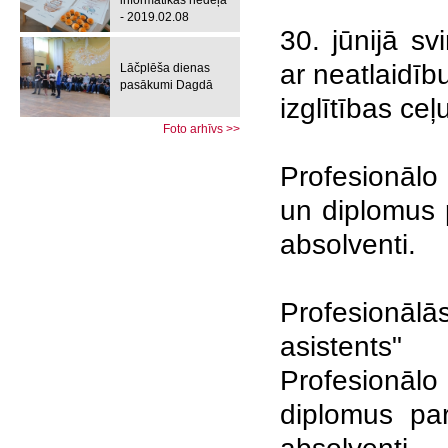
informātikas nedēļa
- 2019.02.08
30. jūnijā sv
ar neatlaidīb
Lāčplēša dienas
pasākumi Dagdā
izglītības ceļ
Foto arhīvs >>
Profesionālo 
un diplomus p
absolventi.
Profesionāl
asistents"
Profesionālo
diplomus par