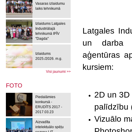
Vasaras izlaidumu
laiks tehnikumā
Izlaidums Latgales
Latgales Ind
Industriālajā
tehnikumā IPĪV
"Dagda"
un darba m
aģentūras ap
Izlaidums
2025./2026. m.g.
kursiem:
Visi jaunumi >>
FOTO
2D un 3D
Piedalāmies
konkursā -
palīdzību 
ERUDĪTS 2017 -
2017.03.23
Vizuālo ma
Aizvadīta
intelektuālo spēļu
Photoshop