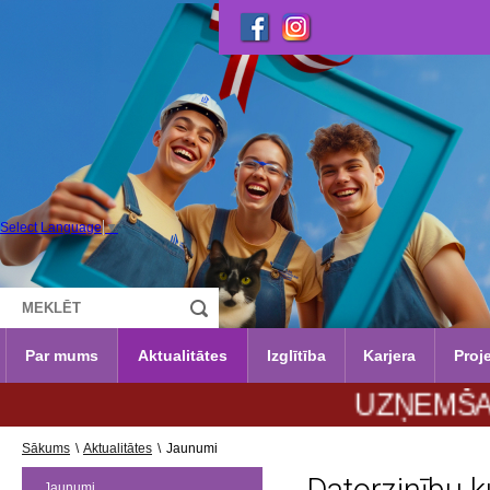
Select Language
▼
Par mums
Aktualitātes
Izglītība
Karjera
Proje
UZŅEMŠANA 2026.
Sākums
\
Aktualitātes
\
Jaunumi
Jaunumi