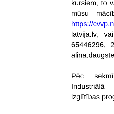
kursiem, to 
mūsu mācīb
https://cvvp.
latvija.lv, 
65446296, 2
alina.daugste
Pēc sekmī
Industriālā
izglītības p