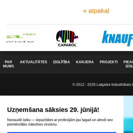
« atpakaļ
PAR
AKTUALITĀTES
IZGLĪTĪBA
KARJERA
PROJEKTI
PIEA
MUMS
IZG
© 2012 - 2026 Latgales Industriālais t
Uzņemšana sāksies 29. jūnijā!
Nezaudē laiku — iepazīsties ar profesijām jau tagad un atrodi sev
piemērotāko nākotnes virzienu.