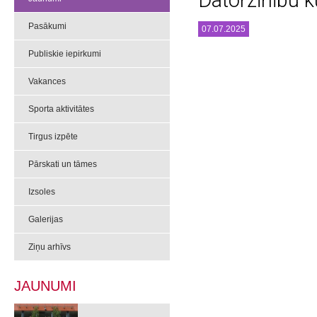
Datorzinību k
Pasākumi
07.07.2025
Publiskie iepirkumi
Vakances
Sporta aktivitātes
Tirgus izpēte
Pārskati un tāmes
Izsoles
Galerijas
Ziņu arhīvs
JAUNUMI