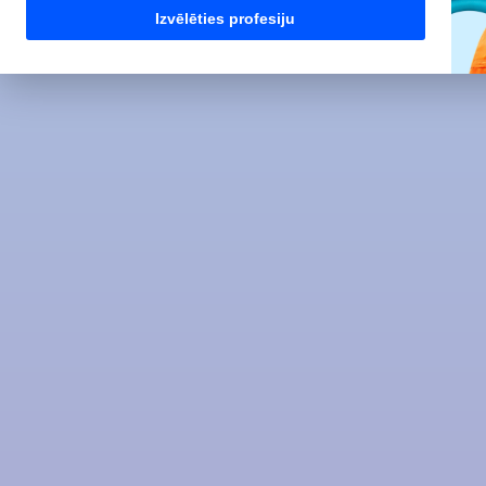
Izvēlēties profesiju