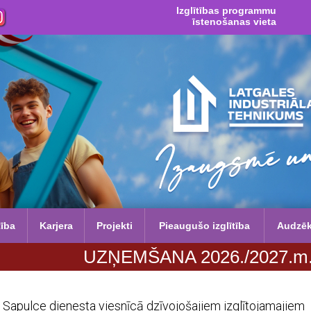
Izglītības programmu
īstenošanas vieta
tība
Karjera
Projekti
Pieaugušo izglītība
Audzē
UZŅEMŠANA 2026./2027.m.g. no 29. j
Sapulce dienesta viesnīcā dzīvojošajiem izglītojamajiem