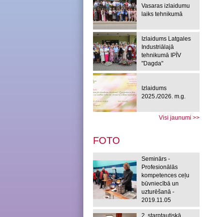
Vasaras izlaidumu
laiks tehnikumā
Izlaidums Latgales
Industriālajā
tehnikumā IPĪV
"Dagda"
Izlaidums
2025./2026. m.g.
Visi jaunumi >>
FOTO
Seminārs -
Profesionālās
kompetences ceļu
būvniecībā un
uzturēšanā -
2019.11.05
2. starptautiskā