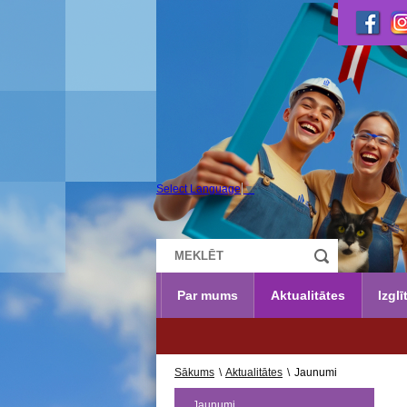
Select Language
▼
Par mums
Aktualitātes
Izglī
Sākums
\
Aktualitātes
\
Jaunumi
Jaunumi