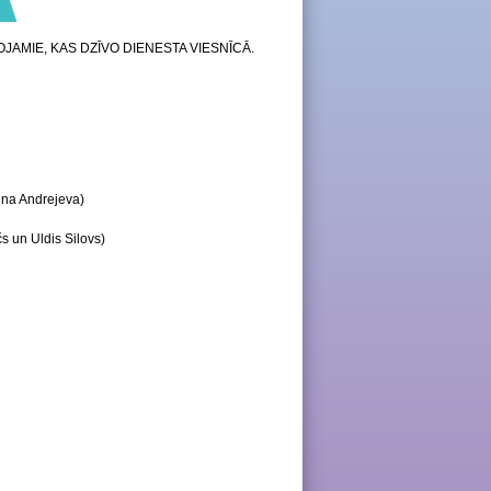
IZGLĪTOJAMIE, KAS DZĪVO DIENESTA VIESNĪCĀ.
ina Andrejeva)
čs un Uldis Silovs)