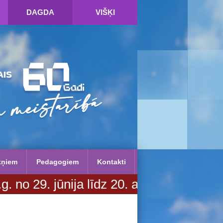
DAGDA
VIŠĶI
kņiem
Pedagogiem
Kontakti
ūnija līdz 20. augustam. Vairāk infor