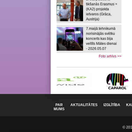
tikšanās Erasmus +
(KA2) projekta
ietvaros (Grāca,
Austrija)
7.maijā tehnikumā
norisinājās svētku
koncerts kas bija
veltīts Mātes dienai
- 2026.05.07
Foto arhīvs >>
PAR
AKTUALITĀTES
IZGLĪTĪBA
KA
MUMS
© 2012