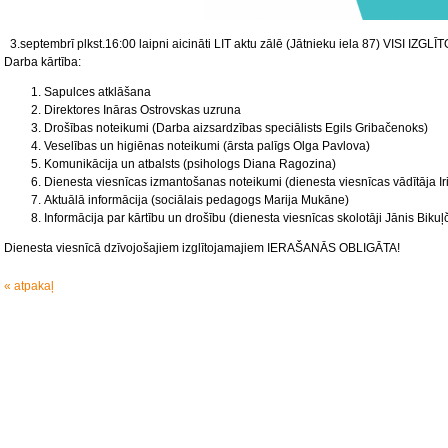
3.septembrī plkst.16:00 laipni aicināti LIT aktu zālē (Jātnieku iela 87) VISI 
Darba kārtība:
Sapulces atklāšana
Direktores Ināras Ostrovskas uzruna
Drošības noteikumi (Darba aizsardzības speciālists Egils Gribačenoks)
Veselības un higiēnas noteikumi (ārsta palīgs Olga Pavlova)
Komunikācija un atbalsts (psihologs Diana Ragozina)
Dienesta viesnīcas izmantošanas noteikumi (dienesta viesnīcas vādītāja Ir
Aktuālā informācija (sociālais pedagogs Marija Mukāne)
Informācija par kārtību un drošību (dienesta viesnīcas skolotāji Jānis Bikuļ
Dienesta viesnīcā dzīvojošajiem izglītojamajiem IERAŠANĀS OBLIGĀTA!
« atpakaļ