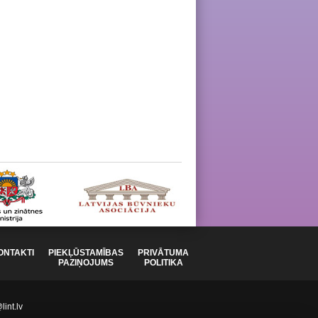
ONTAKTI
PIEKĻŪSTAMĪBAS
PRIVĀTUMA
PAZIŅOJUMS
POLITIKA
int.lv