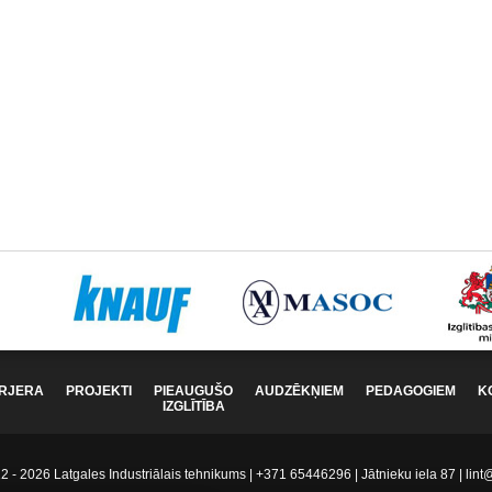
RJERA
PROJEKTI
PIEAUGUŠO
AUDZĒKŅIEM
PEDAGOGIEM
K
IZGLĪTĪBA
 - 2026 Latgales Industriālais tehnikums | +371 65446296 | Jātnieku iela 87 | lint@l