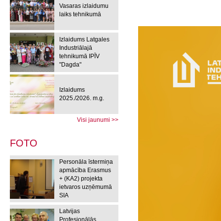
Vasaras izlaidumu
laiks tehnikumā
Izlaidums Latgales
Industriālajā
tehnikumā IPĪV
"Dagda"
Izlaidums
2025./2026. m.g.
Visi jaunumi >>
FOTO
Personāla īstermiņa
apmācība Erasmus
+ (KA2) projekta
ietvaros uzņēmumā
SIA
Latvijas
Profesionālās