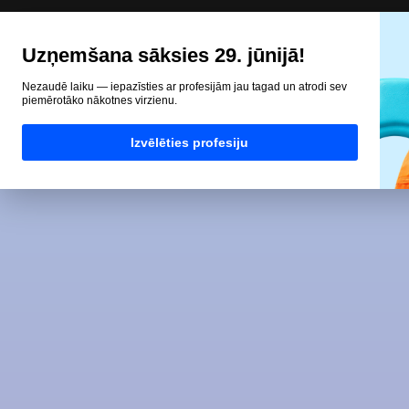
Uzņemšana sāksies 29. jūnijā!
Nezaudē laiku — iepazīsties ar profesijām jau tagad un atrodi sev
piemērotāko nākotnes virzienu.
Izvēlēties profesiju