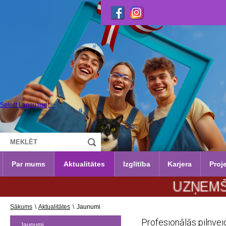
Select Language
▼
Par mums
Aktualitātes
Izglītība
Karjera
Proje
UZŅEMŠANA 202
Sākums
\
Aktualitātes
\
Jaunumi
Profesionālās pilnve
Jaunumi