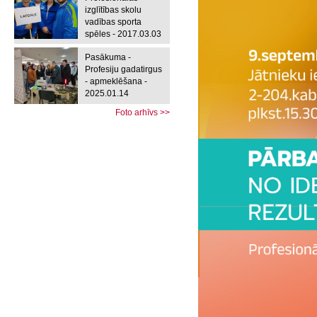
izglītības skolu
vadības sporta
spēles - 2017.03.03
Pasākuma -
Profesiju gadatirgus
- apmeklēšana -
2025.01.14
Foto arhīvs >>