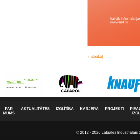
« atpakaļ
PAR
AKTUALITĀTES
IZGLĪTĪBA
KARJERA
PROJEKTI
PIEA
MUMS
IZG
© 2012 - 2026 Latgales Industriālais t