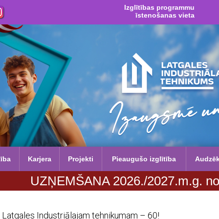
Izglītības programmu
īstenošanas vieta
tība
Karjera
Projekti
Pieaugušo izglītība
Audzē
ŠANA 2026./2027.m.g. no 29. jūnija lī
Latgales Industriālajam tehnikumam – 60!