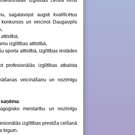
ofesionālās izglītības centra lomu
, sagatavojot augsti kvalificētus
 konkursos un veicinot Daugavpils
s
,
attīstībā,
u izglītības attīstībā,
 sporta attīstībā, izglītības iestādes
t profesionālās izglītības atbalsta
nāšanas veicināšanu un nozīmīgu
s saņēma
:
dagoģisko meistarību un nozīmīgu
esionālās izglītības prestiža celšanā
a tirgum
.