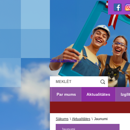
Select Language
▼
Par mums
Aktualitātes
Izglī
UZŅEM
Sākums
\
Aktualitātes
\
Jaunumi
Jaunumi