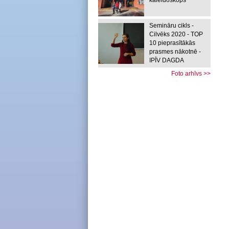
kaleidoskops
Semināru cikls -
Cilvēks 2020 - TOP
10 pieprasītākās
prasmes nākotnē -
IPĪV DAGDA
Foto arhīvs >>