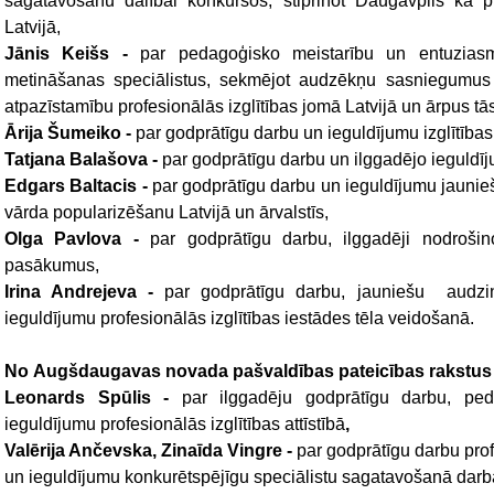
sagatavošanu dalībai konkursos, stiprinot Daugavpils kā pr
Latvijā
,
Jānis Keišs -
par pedagoģisko meistarību un entuziasmu
metināšanas speciālistus, sekmējot audzēkņu sasniegumus
atpazīstamību profesionālās izglītības jomā Latvijā un ārpus tā
Ārija Šumeiko -
par godprātīgu darbu un ieguldījumu izglītības 
Tatjana Balašova -
par godprātīgu darbu un ilggadējo ieguldījum
Edgars Baltacis -
par godprātīgu darbu un ieguldījumu jauniešu
vārda popularizēšanu Latvijā un ārvalstīs,
Olga Pavlova -
par godprātīgu darbu, ilggadēji nodrošino
pasākumus,
Irina Andrejeva -
par godprātīgu darbu, jauniešu audzi
ieguldījumu profesionālās izglītības iestādes tēla veidošanā.
No
Augšdaugavas novada pašvaldības pateicības rakstu
Leonards Spūlis -
par ilggadēju godprātīgu darbu, pe
ieguldījumu profesionālās izglītības attīstībā
,
Valērija Ančevska, Zinaīda Vingre -
par godprātīgu darbu prof
un ieguldījumu konkurētspējīgu speciālistu sagatavošanā darb