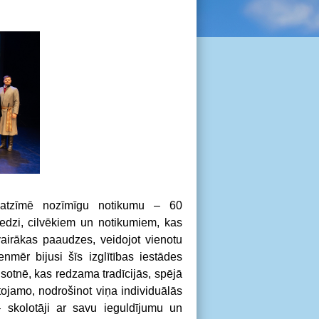
s atzīmē nozīmīgu notikumu – 60
redzi, cilvēkiem un notikumiem, kas
vairākas paaudzes, veidojot vienotu
nmēr bijusi šīs izglītības iestādes
sotnē, kas redzama tradīcijās, spējā
tojamo, nodrošinot viņa individuālās
 skolotāji ar savu ieguldījumu un