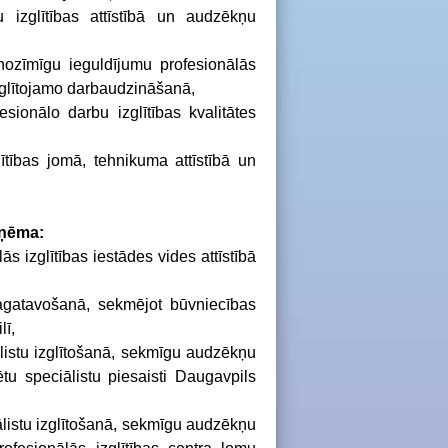
izglītības attīstībā un audzēkņu
ozīmīgu ieguldījumu profesionālās
 izglītojamo darbaudzināšanā,
fesionālo darbu izglītības kvalitātes
ītības jomā, tehnikuma attīstībā un
aņēma:
ās izglītības iestādes vides attīstībā
sagatavošanā, sekmējot būvniecības
lī
,
listu izglītošanā, sekmīgu audzēkņu
tu speciālistu piesaisti Daugavpils
listu izglītošanā, sekmīgu audzēkņu