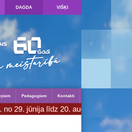
DAGDA
VIŠĶI
kņiem
Pedagogiem
Kontakti
nija līdz 20. augustam. Vairāk inform