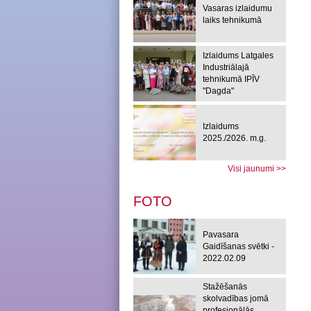
Vasaras izlaidumu
laiks tehnikumā
Izlaidums Latgales
Industriālajā
tehnikumā IPĪV
"Dagda"
Izlaidums
2025./2026. m.g.
Visi jaunumi >>
FOTO
Pavasara
Gaidīšanas svētki -
2022.02.09
Stažēšanās
skolvadības jomā
profesionālās