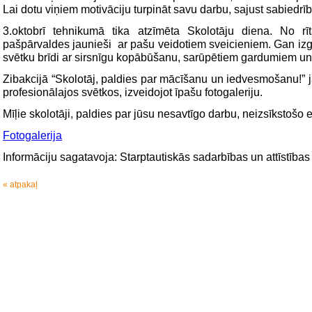
Lai dotu viņiem motivāciju turpināt savu darbu, sajust sabiedrī
3.oktobrī tehnikumā tika atzīmēta Skolotāju diena. No rīt
pašpārvaldes jaunieši ar pašu veidotiem sveicieniem. Gan izglī
svētku brīdi ar sirsnīgu kopābūšanu, sarūpētiem gardumiem un
Zibakcijā “Skolotāj, paldies par mācīšanu un iedvesmošanu!” 
profesionālajos svētkos, izveidojot īpašu fotogaleriju.
Mīļie skolotāji, paldies par jūsu nesavtīgo darbu, neizsīkstošo e
Fotogalerija
Informāciju sagatavoja: Starptautiskās sadarbības un attīstības
« atpakaļ