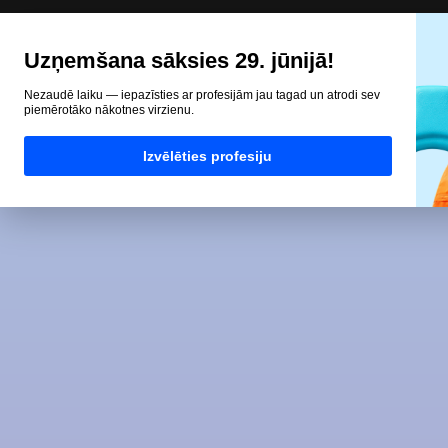
Uzņemšana sāksies 29. jūnijā!
Nezaudē laiku — iepazīsties ar profesijām jau tagad un atrodi sev
piemērotāko nākotnes virzienu.
Izvēlēties profesiju