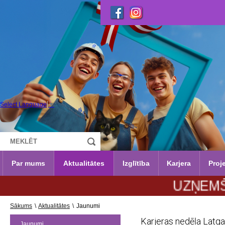
Select Language
▼
Par mums
Aktualitātes
Izglītība
Karjera
Proje
UZŅEMŠANA 202
Sākums
\
Aktualitātes
\
Jaunumi
Karjeras nedēļa Latga
Jaunumi