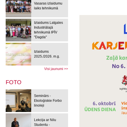
Vasaras izlaidumu
laiks tehnikumā
Izlaidums Latgales
Industriālajā
tehnikumā IPĪV
"Dagda"
Izlaidums
2025./2026. m.g.
Visi jaunumi >>
FOTO
Seminārs -
Ekoloģiskie Forbo
linoleji
Lekcija ar Nilu
Studentu -