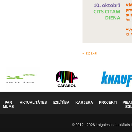
« atpakaļ
PAR
AKTUALITĀTES
IZGLĪTĪBA
KARJERA
PROJEKTI
PIEA
MUMS
IZG
© 2012 - 2026 Latgales Industriālais t