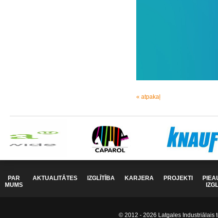
« atpakaļ
PAR
AKTUALITĀTES
IZGLĪTĪBA
KARJERA
PROJEKTI
PIEA
MUMS
IZG
© 2012 - 2026 Latgales Industriālais t