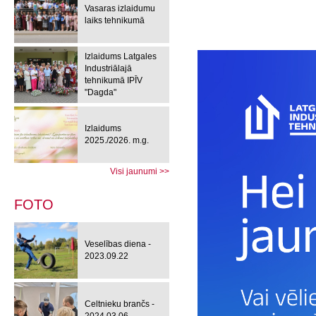
Vasaras izlaidumu
laiks tehnikumā
Izlaidums Latgales
Industriālajā
tehnikumā IPĪV
"Dagda"
Izlaidums
2025./2026. m.g.
Visi jaunumi >>
FOTO
Veselības diena -
2023.09.22
Celtnieku brančs -