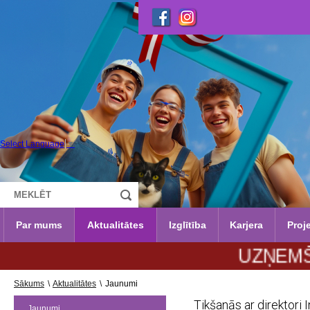
Select Language
▼
Par mums
Aktualitātes
Izglītība
Karjera
Proje
UZŅEMŠANA 202
Sākums
\
Aktualitātes
\
Jaunumi
Tikšanās ar direktori 
Jaunumi