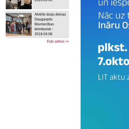
2024.03.06
Atvērto durju dienas
Daugavpils
Būvniecības
tehnikumā -
2018.04.06
Foto arhīvs >>