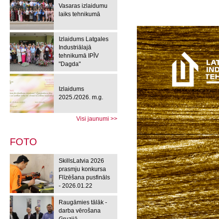
Vasaras izlaidumu
laiks tehnikumā
Izlaidums Latgales
Industriālajā
tehnikumā IPĪV
"Dagda"
Izlaidums
2025./2026. m.g.
Visi jaunumi >>
FOTO
SkillsLatvia 2026
prasmju konkursa
Flīzēšana pusfināls
- 2026.01.22
Raugāmies tālāk -
darba vērošana