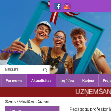
Select Language
▼
Par mums
Aktualitātes
Izglītība
Karjera
Proje
UZŅEMŠANA 2026./
Sākums
\
Aktualitātes
\
Jaunumi
Pedagogu profesionāl
Jaunumi