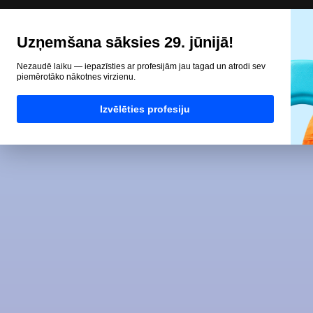
Uzņemšana sāksies 29. jūnijā!
Nezaudē laiku — iepazīsties ar profesijām jau tagad un atrodi sev
piemērotāko nākotnes virzienu.
Izvēlēties profesiju