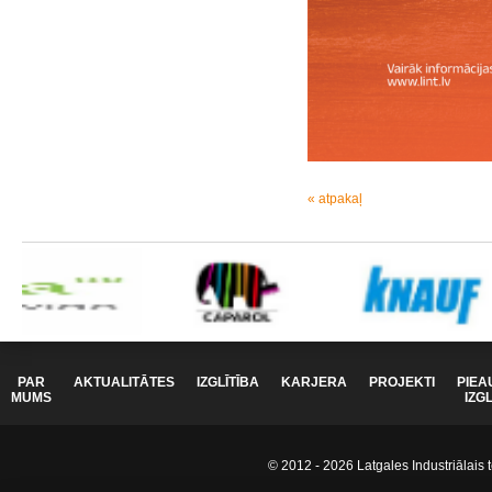
« atpakaļ
PAR
AKTUALITĀTES
IZGLĪTĪBA
KARJERA
PROJEKTI
PIEA
MUMS
IZG
© 2012 - 2026 Latgales Industriālais t