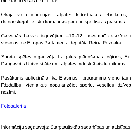
meistarību visās disciplīnās.
Otrajā vietā ierindojās Latgales Industriālais tehnikums,
demonstrējot lielisku komandas garu un sportiskās prasmes.
Galvenās balvas ieguvējiem –10.-12. novembrī ceļazīme u
viesotos pie Eiropas Parlamenta deputāta Reiņa Pozņaka.
Sporta spēles organizēja Latgales plānošanas reģions, Eur
Daugavpils Universitāte un Latgales Industriālais tehnikums.
Pasākums apliecināja, ka Erasmus+ programma vieno jauni
līdzdalību, vienlaikus popularizējot sportu, veselīgu dzīv
nozīmi.
Fotogalerija
Informāciju sagatavoja: Starptautiskās sadarbības un attīstības