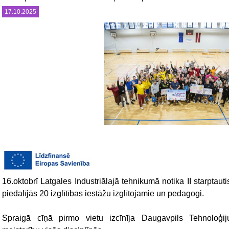
17.10.2025
16.oktobrī Latgales Industriālajā tehnikumā notika II starptau
piedalījās 20 izglītības iestāžu izglītojamie un pedagogi.
Spraigā cīņā pirmo vietu izcīnīja Daugavpils Tehnoloģiju 