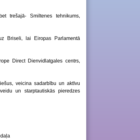
 bet trešajā- Smiltenes tehnikums,
z Briseli, lai Eiropas Parlamentā
ope Direct Dienvidlatgales centrs,
ešus, veicina sadarbību un aktīvu
esveidu un starptautiskās pieredzes
 daļa