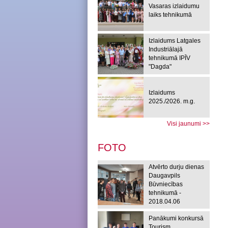
Vasaras izlaidumu
laiks tehnikumā
Izlaidums Latgales
Industriālajā
tehnikumā IPĪV
"Dagda"
Izlaidums
2025./2026. m.g.
Visi jaunumi >>
FOTO
Atvērto durju dienas
Daugavpils
Būvniecības
tehnikumā -
2018.04.06
Panākumi konkursā
Tourism,