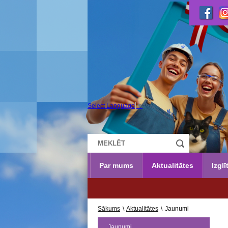
Select Language
▼
Par mums
Aktualitātes
Izglī
Sākums
\
Aktualitātes
\
Jaunumi
Jaunumi