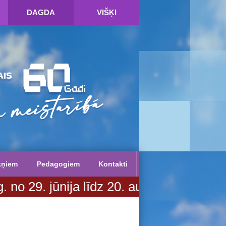
DAGDA
VIŠĶI
kņiem
Pedagogiem
Kontakti
ūnija līdz 20. augustam. Vairāk infor