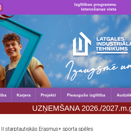
Izglītības programmu
īstenošanas vieta
tība
Karjera
Projekti
Pieaugušo izglītība
Audzē
UZŅEMŠANA 2026./2027.m.g. no 29. j
II starptautiskās Erasmus+ sporta spēles