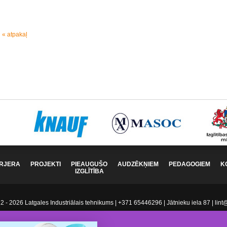
« atpakaļ
RJERA
PROJEKTI
PIEAUGUŠO
AUDZĒKŅIEM
PEDAGOGIEM
K
IZGLĪTĪBA
 - 2026 Latgales Industriālais tehnikums | +371 65446296 | Jātnieku iela 87 | lint@l