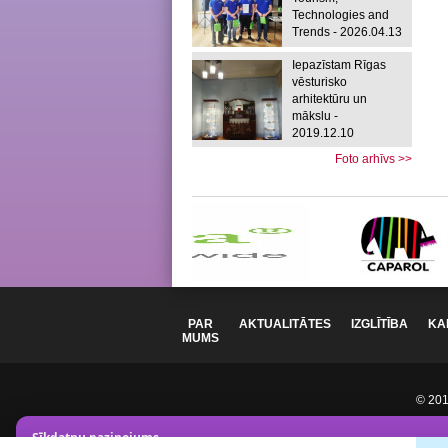
Technologies and
Trends - 2026.04.13
Iepazīstam Rīgas
vēsturisko
arhitektūru un
mākslu -
2019.12.10
Foto arhīvs >>
PAR
AKTUALITĀTES
IZGLĪTĪBA
KA
MUMS
© 2012
Sīkdatņu paziņojums