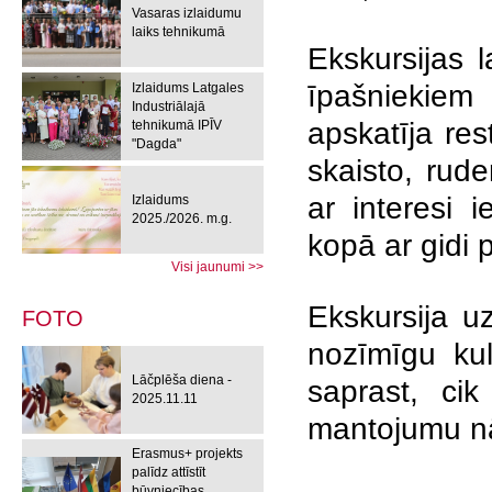
Vasaras izlaidumu
laiks tehnikumā
Ekskursijas l
īpašniekie
Izlaidums Latgales
Industriālajā
apskatīja res
tehnikumā IPĪV
"Dagda"
skaisto, rud
ar interesi 
Izlaidums
2025./2026. m.g.
kopā ar gidi 
Visi jaunumi >>
Ekskursija uz
FOTO
nozīmīgu kul
Lāčplēša diena -
saprast, cik
2025.11.11
mantojumu 
Erasmus+ projekts
palīdz attīstīt
būvniecības