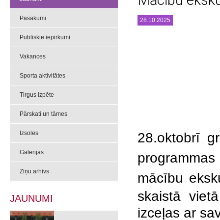
Mācību eksku
Pasākumi
28.10.2025
Publiskie iepirkumi
Vakances
Sporta aktivitātes
Tirgus izpēte
Pārskati un tāmes
Izsoles
28.oktobrī g
Galerijas
programmas 
Ziņu arhīvs
mācību eksku
skaistā viet
JAUNUMI
izceļas ar sa