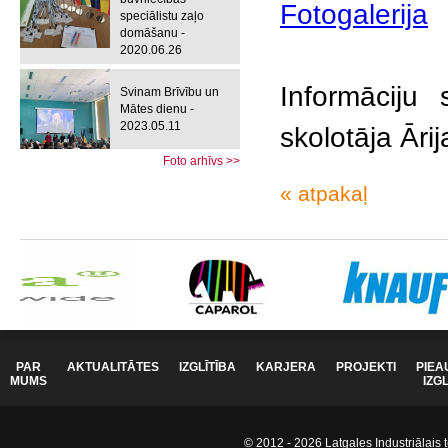
Fotogalerija
speciālistu zaļo
domāšanu -
2020.06.26
Informāciju 
Svinam Brīvību un
Mātes dienu -
2023.05.11
skolotāja Āri
Foto arhīvs >>
« atpakaļ
PAR
AKTUALITĀTES
IZGLĪTĪBA
KARJERA
PROJEKTI
PIEA
MUMS
IZG
© 2012 - 2026 Latgales Industriālais t