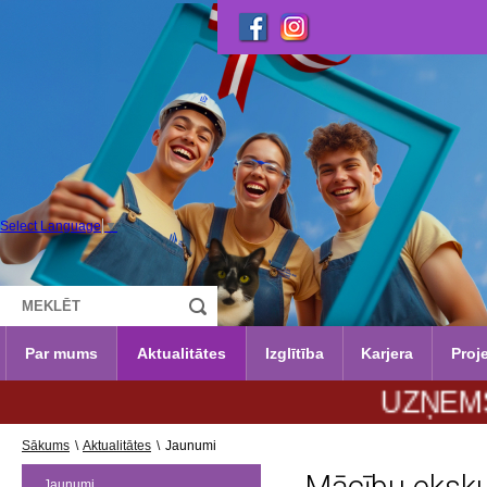
Select Language
▼
Par mums
Aktualitātes
Izglītība
Karjera
Proje
UZŅEMŠANA 20
Sākums
\
Aktualitātes
\
Jaunumi
Jaunumi