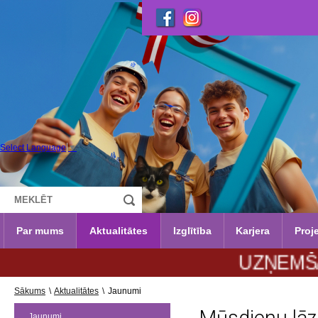
Select Language
▼
Par mums
Aktualitātes
Izglītība
Karjera
Proje
UZŅEMŠANA 2026.
Sākums
\
Aktualitātes
\
Jaunumi
Jaunumi