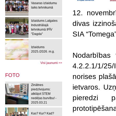
Vasaras izlaidumu
laiks tehnikumā
12. novembrī
Izlaidums Latgales
divas izzino
Industriālajā
tehnikumā IPĪV
SIA “Tomega”
"Dagda"
Izlaidums
2025./2026. m.g.
Nodarbības 
Visi jaunumi >>
4.2.2.1/1/25
FOTO
norises plašā
Zinātnes
ietvaros. Uz
piedzīvojums:
atklājot STEM
pieredzi 
nedēļas burvību! -
2025.03.21
prototipēš
Kas? Kur? Kad?