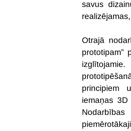
savus dizainu
realizējamas,
Otrajā nodar
prototipam” 
izglītojam
prototipēša
principiem 
iemaņas 3D 
Nodarbības
piemērotākaj