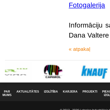
Fotogalerija
Informāciju 
Dana Valtere
« atpakaļ
PAR
AKTUALITĀTES
IZGLĪTĪBA
KARJERA
PROJEKTI
PIEA
MUMS
IZG