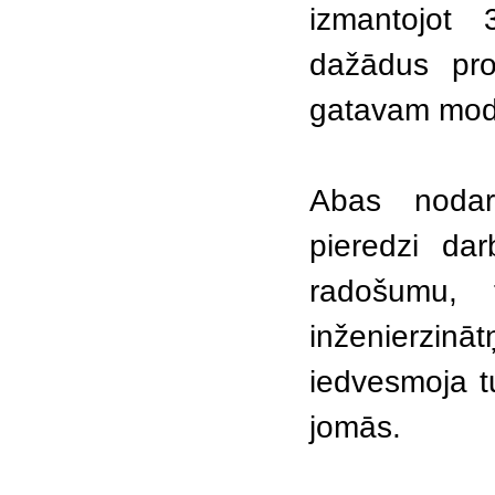
izmantojot 
dažādus pro
gatavam mod
Abas nodarb
pieredzi dar
radošumu, 
inženierzin
iedvesmoja t
jomās.