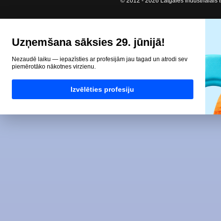
© 2012 - 2026 Latgales Industriālais t
Uzņemšana sāksies 29. jūnijā!
Nezaudē laiku — iepazīsties ar profesijām jau tagad un atrodi sev
piemērotāko nākotnes virzienu.
Izvēlēties profesiju