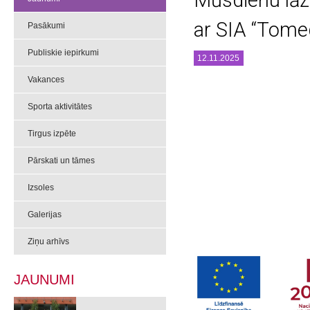
Mūsdienu lāz
ar SIA “Tome
Pasākumi
Publiskie iepirkumi
12.11.2025
Vakances
Sporta aktivitātes
Tirgus izpēte
Pārskati un tāmes
Izsoles
Galerijas
Ziņu arhīvs
JAUNUMI