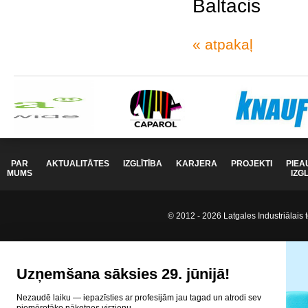
Baltacis
« atpakaļ
PAR
AKTUALITĀTES
IZGLĪTĪBA
KARJERA
PROJEKTI
PIEA
MUMS
IZG
© 2012 - 2026 Latgales Industriālais t
Uzņemšana sāksies 29. jūnijā!
Nezaudē laiku — iepazīsties ar profesijām jau tagad un atrodi sev
piemērotāko nākotnes virzienu.