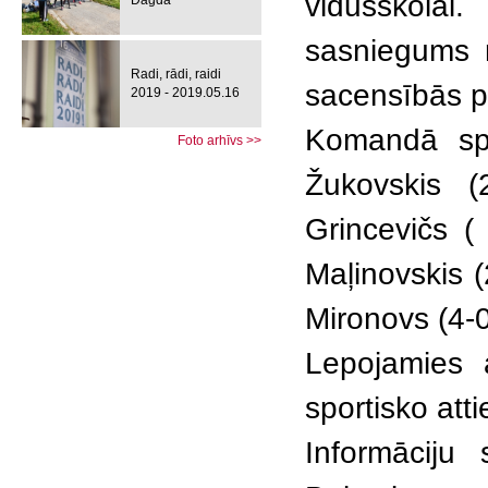
vidusskolai.
Dagdā
sasniegums m
Radi, rādi, raidi
sacensībās pi
2019 - 2019.05.16
Komandā spē
Foto arhīvs >>
Žukovskis (
Grincevičs (
Maļinovskis 
Mironovs (4-
Lepojamies 
sportisko att
Informāciju 