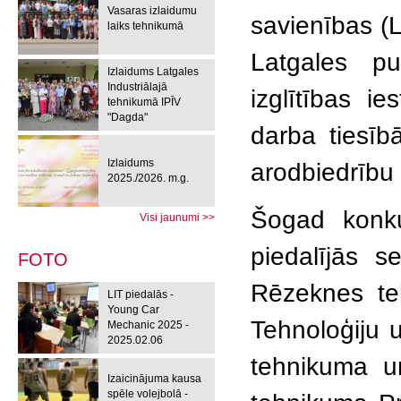
Vasaras izlaidumu
savienības (
laiks tehnikumā
Latgales pu
Izlaidums Latgales
Industriālajā
izglītības ie
tehnikumā IPĪV
"Dagda"
darba tiesīb
Izlaidums
arodbiedrību 
2025./2026. m.g.
Šogad konku
Visi jaunumi >>
piedalījās 
FOTO
Rēzeknes te
LIT piedalās -
Young Car
Tehnoloģiju 
Mechanic 2025 -
2025.02.06
tehnikuma u
Izaicinājuma kausa
spēle volejbolā -