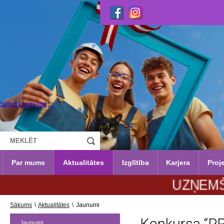
Select Language
▼
Par mums
Aktualitātes
Izglītība
Karjera
Proje
UZŅEMŠANA 2026
Sākums
\
Aktualitātes
\
Jaunumi
Jaunumi