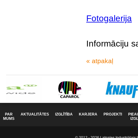
Fotogalerija
Informāciju s
« atpakaļ
PAR
AKTUALITĀTES
IZGLĪTĪBA
KARJERA
PROJEKTI
PIEA
MUMS
IZG
© 2012 - 2026 Latgales Industriālais t