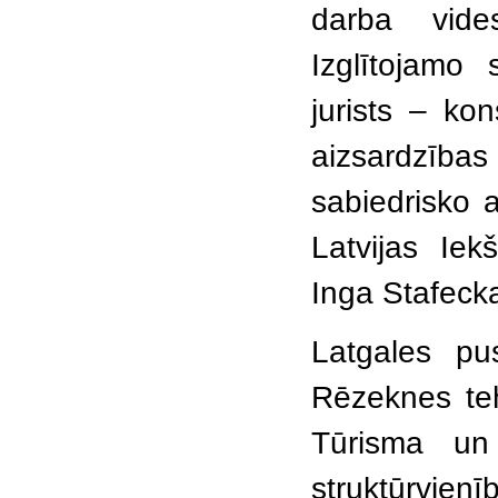
darba vide
Izglītojamo
jurists – ko
aizsardzīb
sabiedrisko a
Latvijas Iek
Inga Stafeck
Latgales pu
Rēzeknes te
Tūrisma un 
struktūrvie