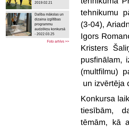
tehnikuma Pre
2019.02.21
tehnikumu pār
Dalība mākslas un
dizaina izglītības
(3-04), Ariad
programmu
audzēkņu konkursā
Igors Romano
- 2022.03.25
Foto arhīvs >>
Kristers Šal
pusfinālam, 
(multfilmu) 
un izvērtēja
Konkursa lai
tiesībām, d
tēmām, kā ar