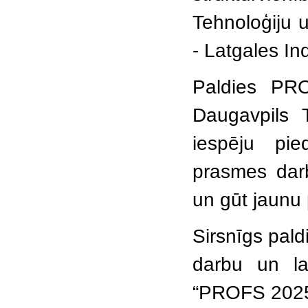
Tehnoloģiju 
- Latgales I
Paldies PRO
Daugavpils 
iespēju pie
prasmes darb
un gūt jaunu 
Sirsnīgs pald
darbu un lai
“PROFS 2025