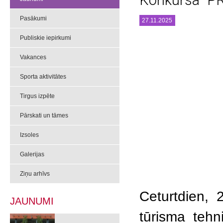
Konkursa “PR
Pasākumi
27.11.2025
Publiskie iepirkumi
Vakances
Sporta aktivitātes
Tirgus izpēte
Pārskati un tāmes
Izsoles
Galerijas
Ziņu arhīvs
Ceturtdien, 
JAUNUMI
tūrisma tehn