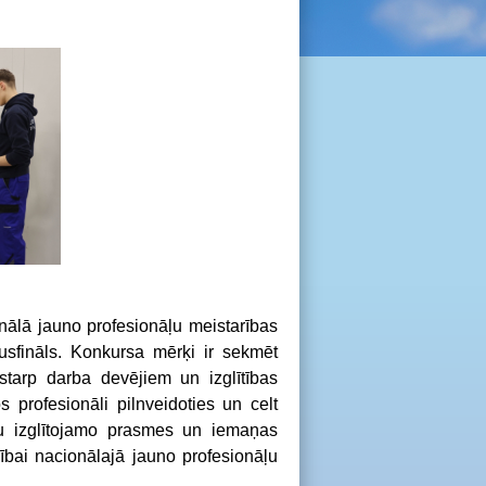
onālā jauno profesionāļu meistarības
usfināls. Konkursa mērķi ir sekmēt
u starp darba devējiem un izglītības
s profesionāli pilnveidoties un celt
āžu izglītojamo prasmes un iemaņas
lībai nacionālajā jauno profesionāļu