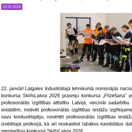
22.01.2026
22. janvārī Latgales Industriālajā tehnikumā norisinājās naci
konkursa
SkillsLatvia
2026
prasmju konkursa „Flīzēšana” p
profesionālās izglītības attīstību Latvijā, veicināt sadarbīb
iestādēm, motivēt profesionālās izglītības iestāžu izglītojamo
savu konkurētspēju, novērtēt profesionālās izglītības iest
izvēlētajā profesijā, kā arī noskaidrot labākos kandidātus da
meistarības konkursā
SkillsLatvia 2026.