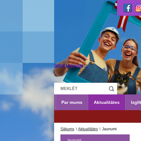
Select Language
▼
Par mums
Aktualitātes
Izglī
U
Sākums
\
Aktualitātes
\
Jaunumi
Jaunumi