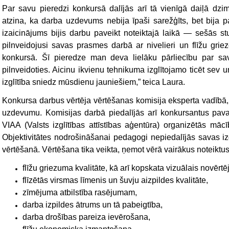
Par savu pieredzi konkursā dalījās arī tā vienīgā daiļā dz
atzina, ka darba uzdevums nebija īpaši sarežģīts, bet bija pat
izaicinājums bijis darbu paveikt noteiktajā laikā — sešās 
pilnveidojusi savas prasmes darbā ar nivelieri un flīžu grie
konkursā. Šī pieredze man deva lielāku pārliecību par sa
pilnveidoties. Aicinu ikvienu tehnikuma izglītojamo ticēt sev 
izglītība sniedz mūsdienu jauniešiem,” teica Laura.
Konkursa darbus vērtēja vērtēšanas komisija eksperta vadībā, 
uzdevumu. Komisijas darbā piedalījās arī konkursantus pava
VIAA (Valsts izglītības attīstības aģentūra) organizētās mā
Objektivitātes nodrošināšanai pedagogi nepiedalījās savas iz
vērtēšanā. Vērtēšana tika veikta, ņemot vērā vairākus noteiktus 
f
līžu griezuma kvalitāte, kā arī kopskata vizuālais novērt
flīzētās virsmas līmenis un šuvju aizpildes kvalitāte,
zīmējuma atbilstība rasējumam,
darba izpildes ātrums un tā pabeigtība,
darba drošības pareiza ievērošana,