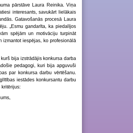
imuma pārstāve Laura Reinika. Viņa
iesi interesants, savukārt lielākais
stundās. Gatavošanās procesā Laura
zēju. „Esmu gandarīta, ka piedalījos
vām spējām un motivāciju turpināt
un izmantot iespējas, ko profesionālā
kurš bija izstrādājis konkursa darba
došie pedagogi, kuri bija apguvuši
cības par konkursa darbu vērtēšanu.
glītības iestādes konkursantu darbu
kritērijus:
ējums,