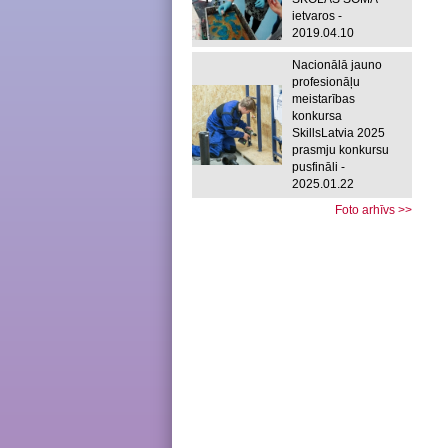
ietvaros -
2019.04.10
Nacionālā jauno
profesionāļu
meistarības
konkursa
SkillsLatvia 2025
prasmju konkursu
pusfināli -
2025.01.22
Foto arhīvs >>