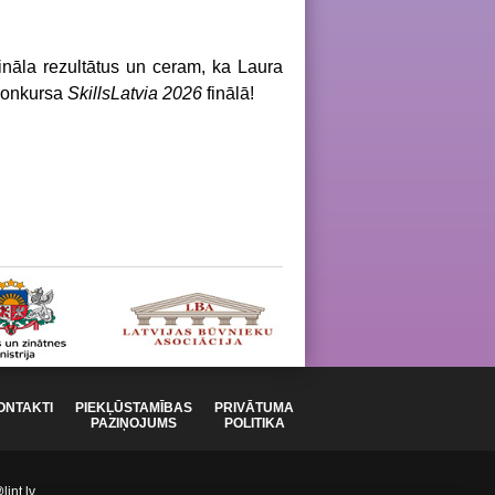
fināla
rezultātus un ceram, ka Laura
 konkursa
SkillsLatvia 2026
finālā
!
ONTAKTI
PIEKĻŪSTAMĪBAS
PRIVĀTUMA
PAZIŅOJUMS
POLITIKA
int.lv