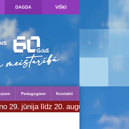
DAGDA
VIŠĶI
kņiem
Pedagogiem
Kontakti
a līdz 20. augustam. Vairāk informāci