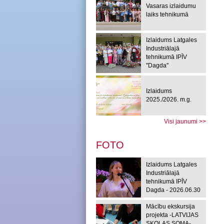
Vasaras izlaidumu
laiks tehnikumā
Izlaidums Latgales
Industriālajā
tehnikumā IPĪV
"Dagda"
Izlaidums
2025./2026. m.g.
Visi jaunumi >>
FOTO
Izlaidums Latgales
Industriālajā
tehnikumā IPĪV
Dagda - 2026.06.30
Mācību ekskursija
projekta -LATVIJAS
SKOLAS SOMA-