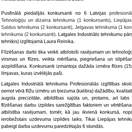
Pusfinālā piedalījās konkursanti no 6 Latvijas
profesion
Tehnoloģiju un dizaina tehnikuma (1 konkursants), Liepājas
Saldus tehnikuma (2 konkursanti), Jelgavas tehnikuma (1 ko
tehnikuma (2 konkursanti).
Latgales Industriālo tehnikumu pār
tehniķis)
izglītojamā
Laura Reinika
.
Flīzēšanas darbi tika veikti atbilstoši rasējumam un tehnoloģ
virsmas un flīzes, veikta mērīšana, piegriešana un slīpēša
aizpildīšana. K
onkursanti izmantoja dažāda izmēra flīzes (
līmjavas, kuras izvēlējās paši.
Latgales Industriālā tehnikuma Profesionālās izglītības skol
ņemot vērā flīžu izmēru un biezuma (kalibra) dažādību, kvalitat
augsta precizitāte, atbildības sajūta un, protams, arī la
flīzēšanas darbu izpildes sarežģītības faktoriem un vērtēšana
atbilstība rasējumam, tomēr, kā jau ikvienā konkursā, nopi
ierobežotais uzdevuma izpildes laiks. Tikai Liepājas tehni
pabeigt darba uzdevumu paredzētajās 6 stundās.