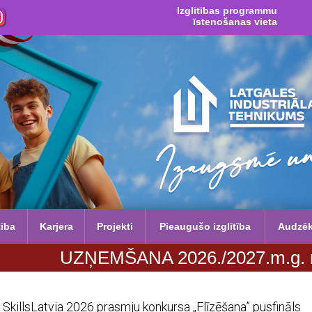
Izglītības programmu
īstenošanas vieta
tība
Karjera
Projekti
Pieaugušo izglītība
Audzē
ZŅEMŠANA 2026./2027.m.g. no 29. jūnij
SkillsLatvia 2026 prasmju konkursa „Flīzēšana” pusfināls