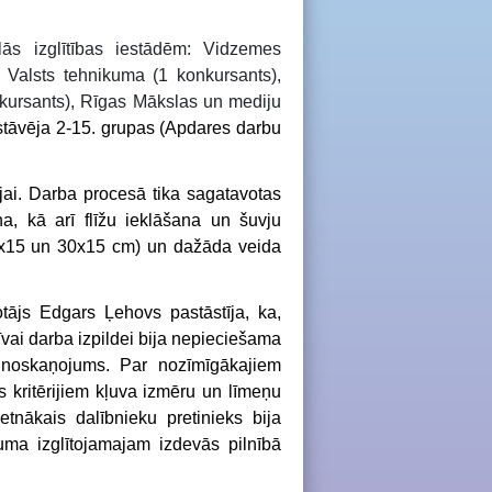
ālās izglītības iestādēm: Vidzemes
 Valsts tehnikuma (1 konkursants),
nkursants), Rīgas Mākslas un mediju
stāvēja
2-15.
gr
upas (Apdares darbu
ijai. Darba procesā tika sagatavotas
na, kā arī flīžu ieklāšana un šuvju
15x15 un 30x15 cm) un dažāda veida
otājs Edgars Ļehovs pastāstīja, ka,
īvai darba izpildei bija nepieciešama
bs noskaņojums. Par nozīmīgākajiem
s kritērijiem kļuva izmēru un līmeņu
etnākais dalībnieku pretinieks bija
kuma izglītojamajam izdevās pilnībā