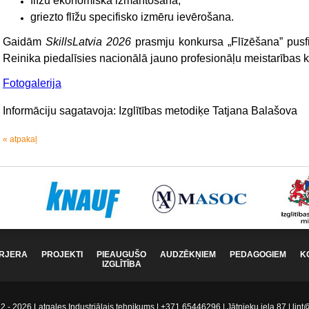
flīžu ekonomiska izmantošana,
griezto flīžu specifisko izmēru ievērošana.
Gaidām
SkillsLatvia
2026
prasmju konkursa „Flīzēšana” pus
Reinika piedalīsies
nacionālā jauno profesionāļu meistarības
Fotogalerija
Informāciju sagatavoja:
Izglītības metodiķe Tatjana Balašova
« atpakaļ
RJERA
PROJEKTI
PIEAUGUŠO
AUDZĒKŅIEM
PEDAGOGIEM
K
IZGLĪTĪBA
 - 2026 Latgales Industriālais tehnikums | +371 65446296 | Jātnieku iela 87 | lint@l