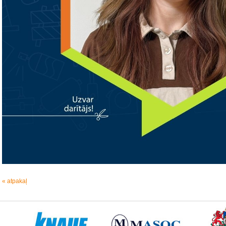
« atpakaļ