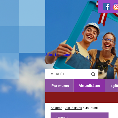
Select Language
▼
Par mums
Aktualitātes
Izglī
UZŅ
Sākums
\
Aktualitātes
\
Jaunumi
Jaunumi