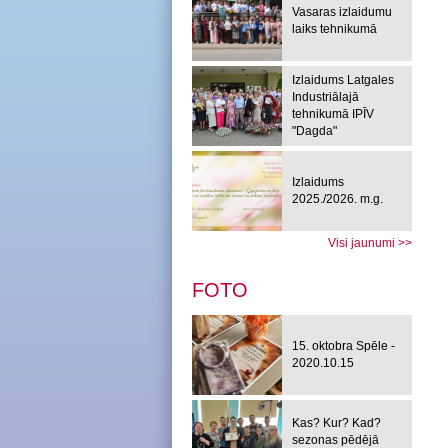
Vasaras izlaidumu
laiks tehnikumā
Izlaidums Latgales
Industriālajā
tehnikumā IPĪV
"Dagda"
Izlaidums
2025./2026. m.g.
Visi jaunumi >>
FOTO
15. oktobra Spēle -
2020.10.15
Kas? Kur? Kad?
sezonas pēdējā