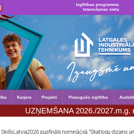
Izglītības programmu
īstenošanas vieta
tība
Karjera
Projekti
Pieaugušo izglītība
Audzē
EMŠANA 2026./2027.m.g. no 29. jūnija 
SkillsLatvia2026 pusfināls nominācijā “Skatlogu dizains 