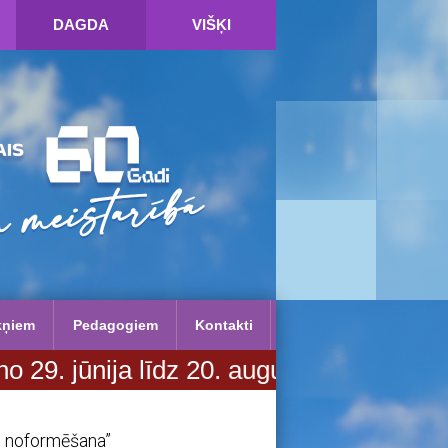
DAGDA
VIŠĶI
kņiem
Pedagogiem
Kontakti
līdz 20. augustam. Vairāk informācija
un noformēšana”