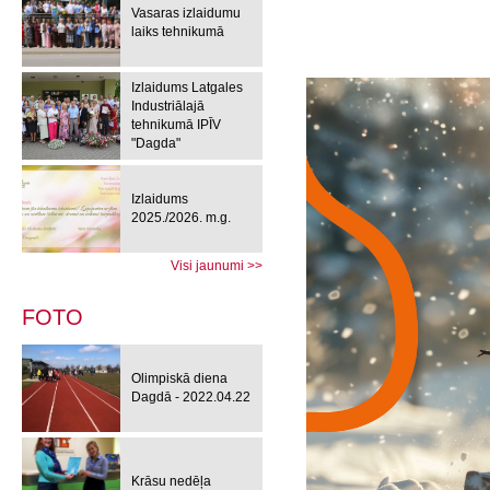
Vasaras izlaidumu
laiks tehnikumā
Izlaidums Latgales
Industriālajā
tehnikumā IPĪV
"Dagda"
Izlaidums
2025./2026. m.g.
Visi jaunumi >>
FOTO
Olimpiskā diena
Dagdā - 2022.04.22
Krāsu nedēļa