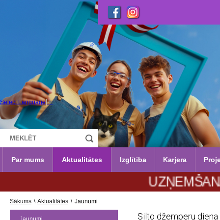
Select Language
▼
Par mums
Aktualitātes
Izglītība
Karjera
Proje
UZŅEMŠANA 2026./2
Sākums
\
Aktualitātes
\
Jaunumi
Silto džemperu diena
Jaunumi