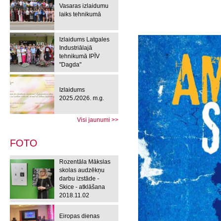
Vasaras izlaidumu
laiks tehnikumā
Izlaidums Latgales
Industriālajā
tehnikumā IPĪV
"Dagda"
Izlaidums
2025./2026. m.g.
Visi jaunumi >>
FOTO
Rozentāla Mākslas
skolas audzēkņu
darbu izstāde -
Skice - atklāšana
2018.11.02
Eiropas dienas