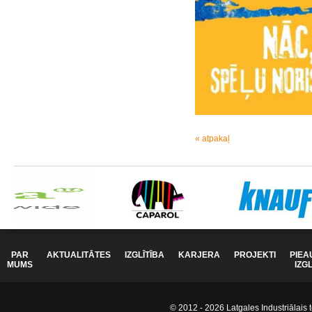
« atpakaļ
PAR
AKTUALITĀTES
IZGLĪTĪBA
KARJERA
PROJEKTI
PIEA
MUMS
IZG
© 2012 - 2026 Latgales Industriālais t