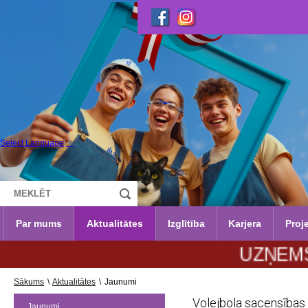
Select Language
▼
Par mums
Aktualitātes
Izglītība
Karjera
Proje
UZŅEMŠANA 202
Sākums
\
Aktualitātes
\
Jaunumi
Volejbola sacensības 
Jaunumi