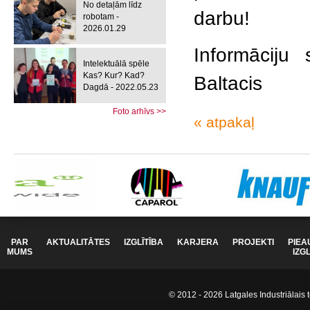
No detaļām līdz
darbu!
robotam -
2026.01.29
Informāciju 
Intelektuālā spēle
Kas? Kur? Kad?
Baltacis
Dagdā - 2022.05.23
Foto arhīvs >>
« atpakaļ
PAR
AKTUALITĀTES
IZGLĪTĪBA
KARJERA
PROJEKTI
PIEA
MUMS
IZG
© 2012 - 2026 Latgales Industriālais t