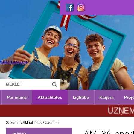
Select Language
▼
Par mums
Aktualitātes
Izglītība
Karjera
Proje
UZŅEMŠANA 2
Sākums
\
Aktualitātes
\
Jaunumi
Jaunumi