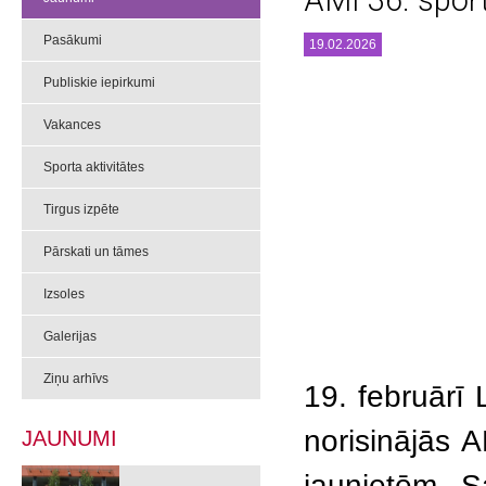
AMI 36. spor
Pasākumi
19.02.2026
Publiskie iepirkumi
Vakances
Sporta aktivitātes
Tirgus izpēte
Pārskati un tāmes
Izsoles
Galerijas
Ziņu arhīvs
19. februārī 
norisinājās 
JAUNUMI
jaunietēm. S