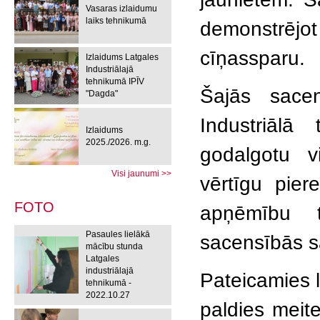
Vasaras izlaidumu
laiks tehnikumā
demonstrējo
cīņassparu.
Izlaidums Latgales
Industriālajā
tehnikumā IPĪV
Šajās sacen
"Dagda"
Industriālā
Izlaidums
2025./2026. m.g.
godalgotu v
Visi jaunumi >>
vērtīgu pier
FOTO
apņēmību tu
Pasaules lielākā
sacensībās sa
mācību stunda
Latgales
industriālajā
Pateicamies l
tehnikumā -
2022.10.27
paldies meit