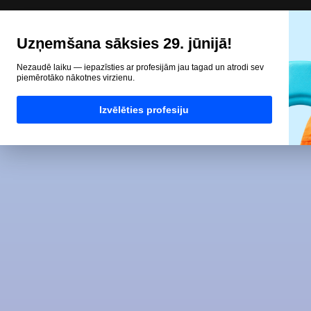
Uzņemšana sāksies 29. jūnijā!
Nezaudē laiku — iepazīsties ar profesijām jau tagad un atrodi sev
piemērotāko nākotnes virzienu.
Izvēlēties profesiju