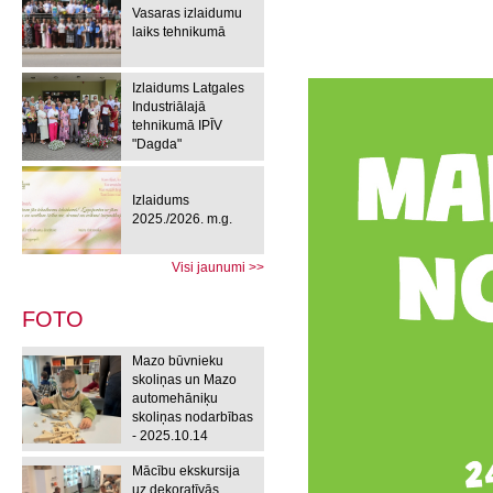
Vasaras izlaidumu
laiks tehnikumā
Izlaidums Latgales
Industriālajā
tehnikumā IPĪV
"Dagda"
Izlaidums
2025./2026. m.g.
Visi jaunumi >>
FOTO
Mazo būvnieku
skoliņas un Mazo
automehāniķu
skoliņas nodarbības
- 2025.10.14
Mācību ekskursija
uz dekoratīvās