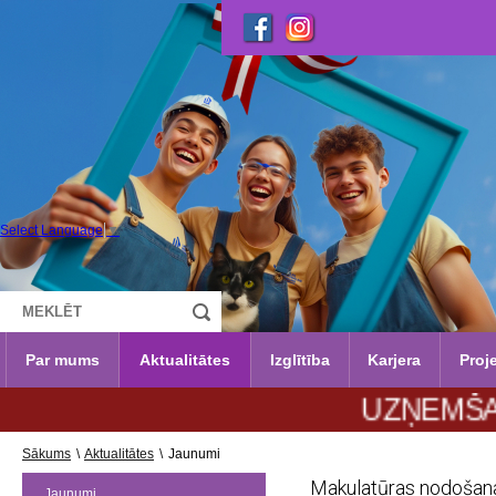
Select Language
▼
Par mums
Aktualitātes
Izglītība
Karjera
Proje
UZŅEMŠANA 2026
Sākums
\
Aktualitātes
\
Jaunumi
Makulatūras nodošana
Jaunumi