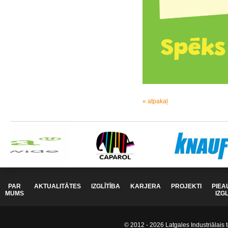
« atpakaļ
PAR
AKTUALITĀTES
IZGLĪTĪBA
KARJERA
PROJEKTI
PIEA
MUMS
IZG
© 2012 - 2026 Latgales Industriālais t