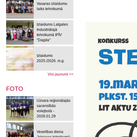
Vasaras izlaidumu
laiks tehnikumā
Izlaidums Latgales
Industriālajā
tehnikumā IPĪV
"Dagda"
Izlaidums
2025./2026. m.g.
Visi jaunumi >>
FOTO
Uzvara reģionālajās
sacensībās
volejbolā -
2026.01.29
Veselības diena