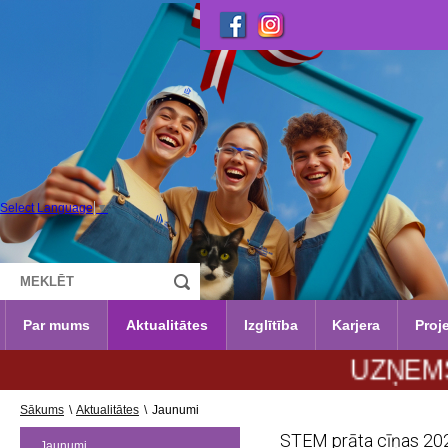
Select Language
▼
Par mums
Aktualitātes
Izglītība
Karjera
Proje
UZŅEMŠANA 20
Sākums
\
Aktualitātes
\
Jaunumi
STEM prāta cīņas 20
Jaunumi