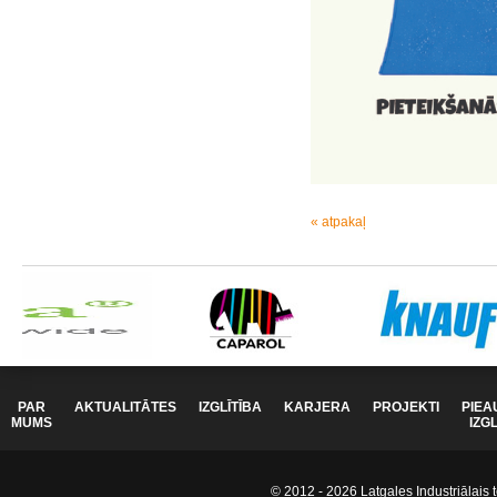
« atpakaļ
PAR
AKTUALITĀTES
IZGLĪTĪBA
KARJERA
PROJEKTI
PIEA
MUMS
IZG
© 2012 - 2026 Latgales Industriālais t