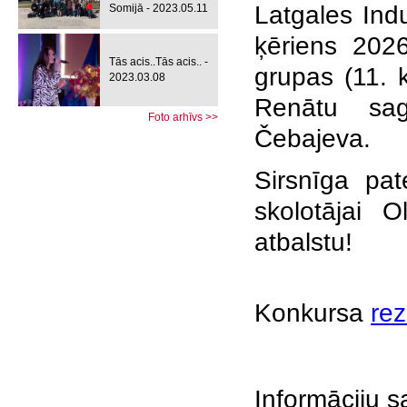
Latgales Ind
Somijā - 2023.05.11
ķēriens 202
Tās acis..Tās acis.. -
grupas (11. 
2023.03.08
Renātu sag
Foto arhīvs >>
Čebajeva.
Sirsnīga pa
skolotājai 
atbalstu!
Konkursa
rez
Informāciju s