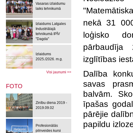
Vasaras izlaidumu
"Matemātiska
laiks tehnikumā
nekā 31 000
Izlaidums Latgales
Industriālajā
loģisko d
tehnikumā IPĪV
"Dagda"
pārbaudīja 
Izlaidums
izglītības ies
2025./2026. m.g.
Dalība konku
Visi jaunumi >>
savas prasm
FOTO
balvām. Skol
īpašas godal
Zinību diena 2019 -
2019.09.02
pārējie dalībn
papildu izloz
Profesionālās
pilnveides kursi