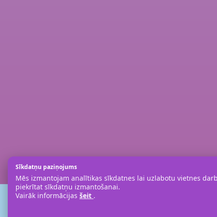
Sīkdatņu paziņojums
Mēs izmantojam analītikas sīkdatnes lai uzlabotu vietnes darbī
piekrītat sīkdatņu izmantošanai.
Vairāk informācijas
šeit
.