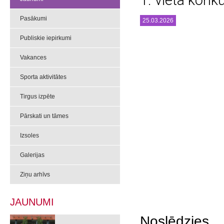
1. vieta konk
Pasākumi
25.03.2026
Publiskie iepirkumi
Vakances
Sporta aktivitātes
Tirgus izpēte
Pārskati un tāmes
Izsoles
Galerijas
Ziņu arhīvs
JAUNUMI
Noslēdzie