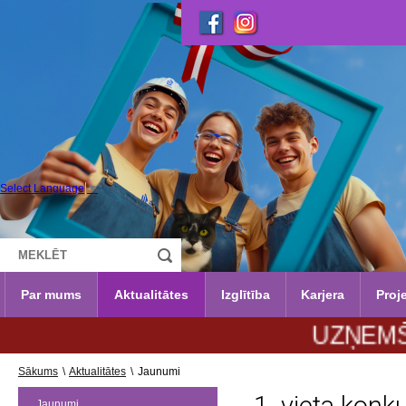
Select Language
▼
Par mums
Aktualitātes
Izglītība
Karjera
Proje
UZŅEMŠANA 20
Sākums
\
Aktualitātes
\
Jaunumi
Jaunumi