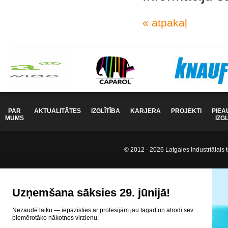
« atpakaļ
PAR
AKTUALITĀTES
IZGLĪTĪBA
KARJERA
PROJEKTI
PIEA
MUMS
IZG
© 2012 - 2026 Latgales Industriālais t
Uzņemšana sāksies 29. jūnijā!
Nezaudē laiku — iepazīsties ar profesijām jau tagad un atrodi sev
piemērotāko nākotnes virzienu.