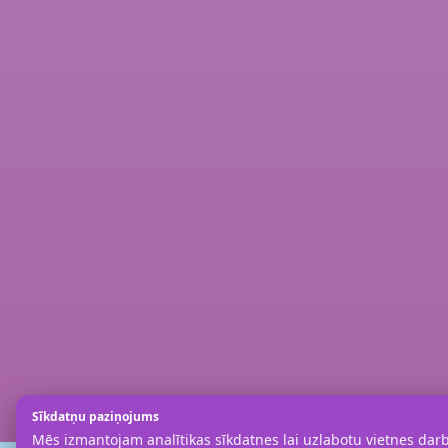
Sīkdatņu paziņojums
Mēs izmantojam analītikas sīkdatnes lai uzlabotu vietnes darbī