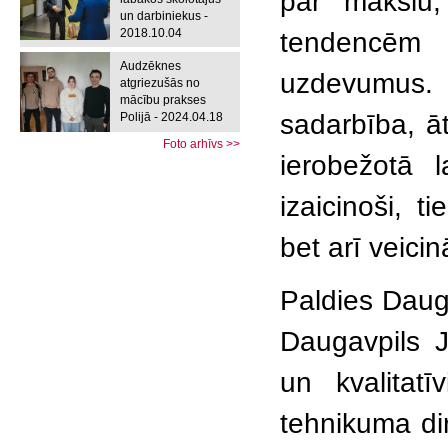
par mākslu, 
un darbiniekus -
2018.10.04
tendencēm 
Audzēknes
uzdevumus.
atgriezušās no
mācību prakses
sadarbība, 
Polijā - 2024.04.18
Foto arhīvs >>
ierobežotā l
izaicinoši, t
bet arī veici
Paldies Dauga
Daugavpils 
un kvalitat
tehnikuma dir