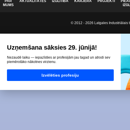
PAR
AKTUALITĀTES
IZGLĪTĪBA
KARJERA
PROJEKTI
PIEA
MUMS
IZG
© 2012 - 2026 Latgales Industriālais t
Uzņemšana sāksies 29. jūnijā!
Nezaudē laiku — iepazīsties ar profesijām jau tagad un atrodi sev
piemērotāko nākotnes virzienu.
Izvēlēties profesiju