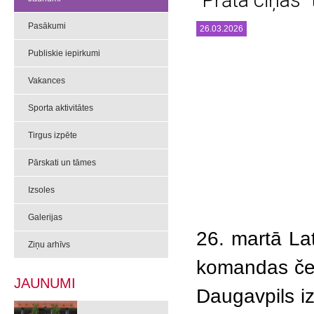
“Prāta cīņas”
Pasākumi
26.03.2026
Publiskie iepirkumi
Vakances
Sporta aktivitātes
Tirgus izpēte
Pārskati un tāmes
Izsoles
Galerijas
26. martā La
Ziņu arhīvs
komandas čet
JAUNUMI
Daugavpils iz