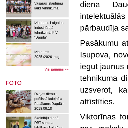
dienā Dau
Vasaras izlaidumu
laiks tehnikumā
intelektuālā
Izlaidums Latgales
pārbaudīja sa
Industriālajā
tehnikumā IPĪV
"Dagda"
Pasākumu atk
Izlaidums
Isupova, novē
2025./2026. m.g.
iegūt jaunus 
Visi jaunumi >>
tehnikuma dir
FOTO
uzsverot, k
Dzejas dienu -
poētiskā kafejnīca.
attīstīties.
Pasākums Dagdā -
2018.09.18
Viktorīnas f
Skolotāju dienā
DBT sumina
labākos skolotājus