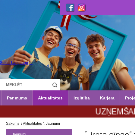
Select Language
▼
Par mums
Aktualitātes
Izglītība
Karjera
Proje
UZŅEMŠANA 2026.
Sākums
\
Aktualitātes
\
Jaunumi
Jaunumi