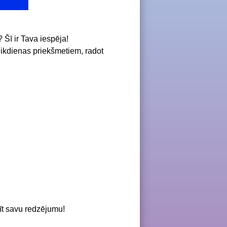
Šī ir Tava iespēja!
 ikdienas priekšmetiem, radot
īt savu redzējumu!