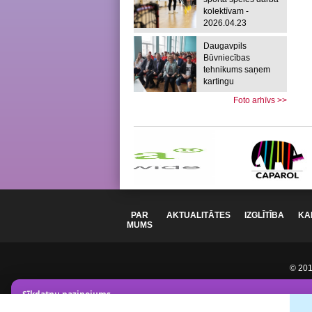
kolektīvam -
2026.04.23
Daugavpils
Būvniecības
tehnikums saņem
kartingu
Foto arhīvs >>
PAR
AKTUALITĀTES
IZGLĪTĪBA
KA
MUMS
© 2012
Sīkdatņu paziņojums
Mēs izmantojam analītikas sīkdatnes lai uzlabotu vietnes darbī