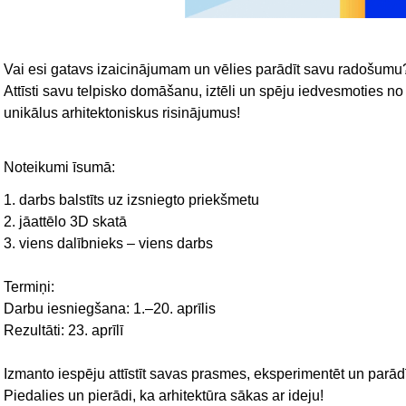
Vai esi gatavs izaicinājumam un vēlies parādīt savu radošumu? 
Attīsti savu telpisko domāšanu, iztēli un spēju iedvesmoties no
unikālus arhitektoniskus risinājumus!
Noteikumi īsumā:
1. darbs balstīts uz izsniegto priekšmetu
2. jāattēlo 3D skatā
3. viens dalībnieks – viens darbs
Termiņi:
Darbu iesniegšana: 1.–20. aprīlis
Rezultāti: 23. aprīlī
Izmanto iespēju attīstīt savas prasmes, eksperimentēt un parād
Piedalies un pierādi, ka arhitektūra sākas ar ideju!