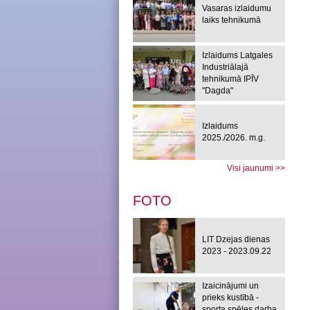
Vasaras izlaidumu
laiks tehnikumā
Izlaidums Latgales
Industriālajā
tehnikumā IPĪV
"Dagda"
Izlaidums
2025./2026. m.g.
Visi jaunumi >>
FOTO
LIT Dzejas dienas
2023 - 2023.09.22
Izaicinājumi un
prieks kustībā -
sporta spēles darba