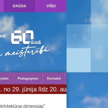
DAGDA
VIŠĶI
kņiem
Pedagogiem
Kontakti
nija līdz 20. augustam. Vairāk inform
“Arhitektūras dimensijas”