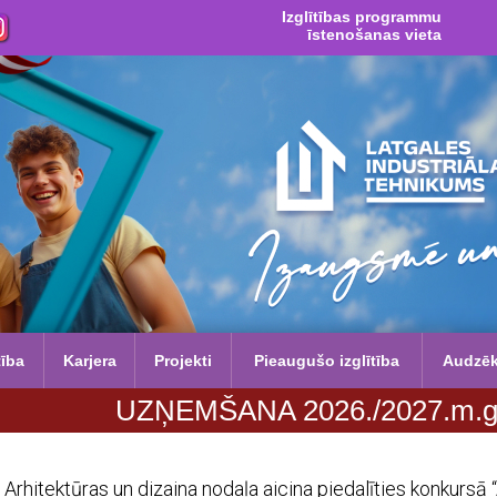
Izglītības programmu
īstenošanas vieta
tība
Karjera
Projekti
Pieaugušo izglītība
Audzē
UZŅEMŠANA 2026./2027.m.g. no 29. jū
Arhitektūras un dizaina nodaļa aicina piedalīties konkursā 