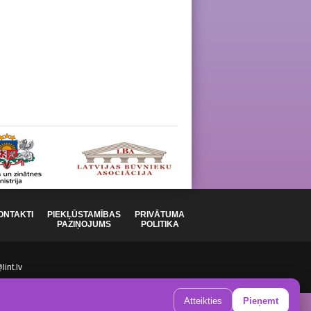
ONTAKTI
PIEKĻŪSTAMĪBAS
PRIVĀTUMA
PAZIŅOJUMS
POLITIKA
int.lv
Atteikties
Pieņemt