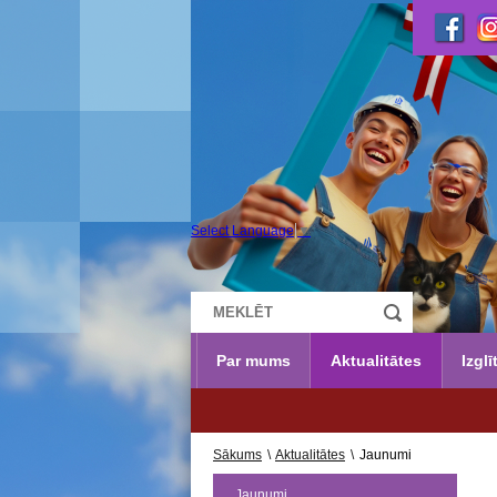
Select Language
▼
Par mums
Aktualitātes
Izglī
Sākums
\
Aktualitātes
\
Jaunumi
Jaunumi