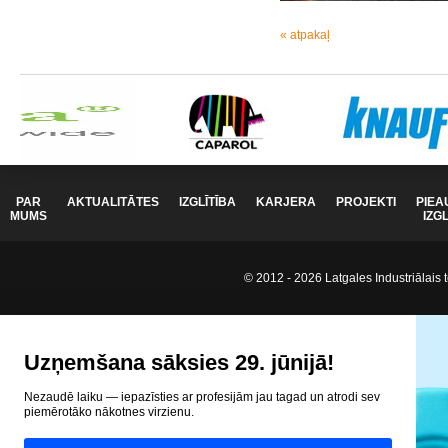
« atpakaļ
PAR
AKTUALITĀTES
IZGLĪTĪBA
KARJERA
PROJEKTI
PIEA
MUMS
IZG
© 2012 - 2026 Latgales Industriālais t
Uzņemšana sāksies 29. jūnijā!
Nezaudē laiku — iepazīsties ar profesijām jau tagad un atrodi sev
piemērotāko nākotnes virzienu.