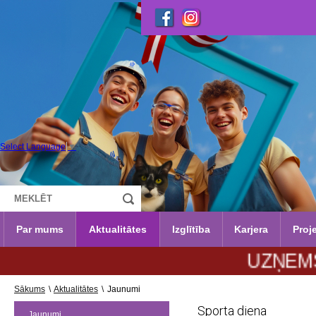
Select Language
▼
Par mums
Aktualitātes
Izglītība
Karjera
Proje
UZŅEMŠANA 20
Sākums
\
Aktualitātes
\
Jaunumi
Sporta diena
Jaunumi