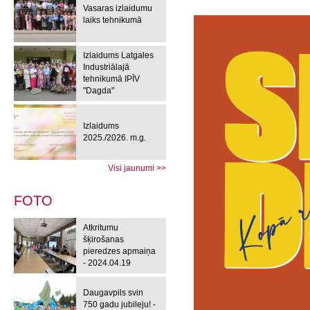
Vasaras izlaidumu
laiks tehnikumā
Izlaidums Latgales
Industriālajā
tehnikumā IPĪV
"Dagda"
Izlaidums
2025./2026. m.g.
Visi jaunumi >>
FOTO
Atkritumu
šķirošanas
pieredzes apmaiņa
- 2024.04.19
Daugavpils svin
750 gadu jubileju! -